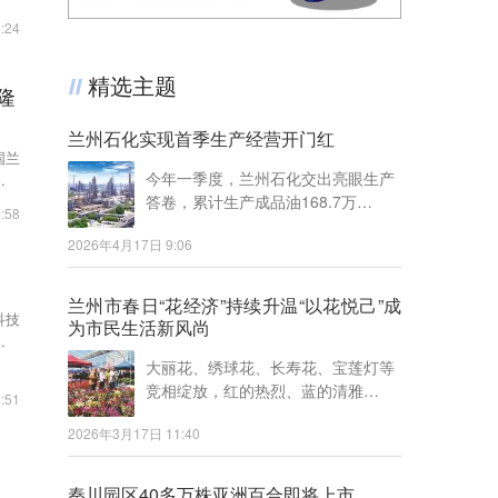
:24
精选主题
隆
兰州石化实现首季生产经营开门红
国兰
今年一季度，兰州石化交出亮眼生产
本届
答卷，累计生产成品油168.7万…
:58
2026年4月17日 9:06
兰州市春日“花经济”持续升温“以花悦己”成
科技
为市民生活新风尚
营业
大丽花、绣球花、长寿花、宝莲灯等
竞相绽放，红的热烈、蓝的清雅…
:51
2026年3月17日 11:40
秦川园区40多万株亚洲百合即将上市