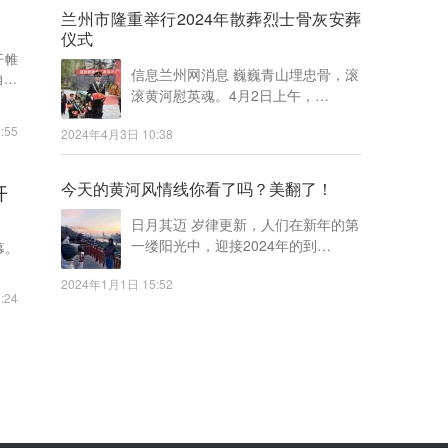
兰州市隆重举行2024年散葬烈士骨灰安葬
仪式
开帷
信息兰州网消息 巍巍青山埋忠骨，滚
15
滚黄河慰英魂。4月2日上午，…
:55
2024年4月3日 10:38
今天的黄河风情线你看了吗？美翻了！
开
日月其迈 岁律更新，人们在新年的第
一缕阳光中，迎接2024年的到…
幕。
2024年1月1日 15:52
:24