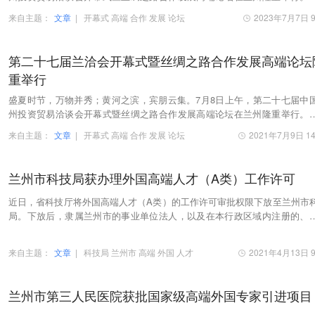
政协副主席、台盟中央主席苏辉宣布第二十九届中…
来自主题：
文章
|
开幕式
高端
合作
发展
论坛
2023年7月7日 9
第二十七届兰洽会开幕式暨丝绸之路合作发展高端论坛
重举行
盛夏时节，万物并秀；黄河之滨，宾朋云集。7月8日上午，第二十七届中
州投资贸易洽谈会开幕式暨丝绸之路合作发展高端论坛在兰州隆重举行。
兰洽会以“开放、开发、合作、发展”为宗旨，以…
来自主题：
文章
|
开幕式
高端
合作
发展
论坛
2021年7月9日 14
兰州市科技局获办理外国高端人才（A类）工作许可
近日，省科技厅将外国高端人才（A类）的工作许可审批权限下放至兰州市
局。下放后，隶属兰州市的事业单位法人，以及在本行政区域内注册的、
执照名称中冠“兰州”字号的市场主体聘用的外…
来自主题：
文章
|
科技局
兰州市
高端
外国
人才
2021年4月13日 9
兰州市第三人民医院获批国家级高端外国专家引进项目