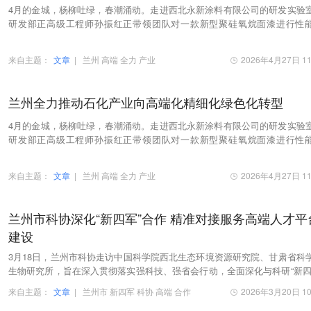
4月的金城，杨柳吐绿，春潮涌动。走进西北永新涂料有限公司的研发实验
研发部正高级工程师孙振红正带领团队对一款新型聚硅氧烷面漆进行性
试，涂层样板在试验箱中历经数千小时考验，依旧…
来自主题：
文章
|
兰州
高端
全力
产业
2026年4月27日 11
兰州全力推动石化产业向高端化精细化绿色化转型
4月的金城，杨柳吐绿，春潮涌动。走进西北永新涂料有限公司的研发实验
研发部正高级工程师孙振红正带领团队对一款新型聚硅氧烷面漆进行性
试，涂层样板在试验箱中历经数千小时考验，依旧…
来自主题：
文章
|
兰州
高端
全力
产业
2026年4月27日 11
兰州市科协深化“新四军”合作 精准对接服务高端人才平
建设
3月18日，兰州市科协走访中国科学院西北生态环境资源研究院、甘肃省科
生物研究所，旨在深入贯彻落实强科技、强省会行动，全面深化与科研“新四
的对接合作。
来自主题：
文章
|
兰州市
新四军
科协
高端
合作
2026年3月20日 10