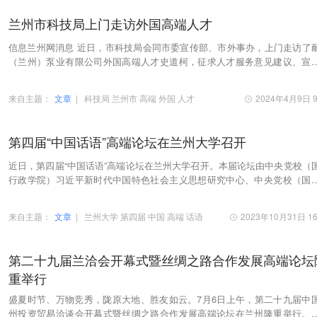
兰州市科技局上门走访外国高端人才
信息兰州网消息 近日，市科技局会同市委宣传部、市外事办，上门走访了
（兰州）泵业有限公司外国高端人才史道柯，征求人才服务意见建议、宣
业发展科技政策、链接国际科技创新资源。
来自主题：
文章
|
科技局
兰州市
高端
外国
人才
2024年4月9日 9
第四届“中国话语”高端论坛在兰州大学召开
近日，第四届“中国话语”高端论坛在兰州大学召开。本届论坛由中央党校（
行政学院）习近平新时代中国特色社会主义思想研究中心、中央党校（国
政学院）马克思主义学院、中国马克思主义研…
来自主题：
文章
|
兰州大学
第四届
中国
高端
话语
2023年10月31日 16
第二十九届兰洽会开幕式暨丝绸之路合作发展高端论坛
重举行
盛夏时节、万物竞秀，陇原大地、胜友如云。7月6日上午，第二十九届中
州投资贸易洽谈会开幕式暨丝绸之路合作发展高端论坛在兰州隆重举行。