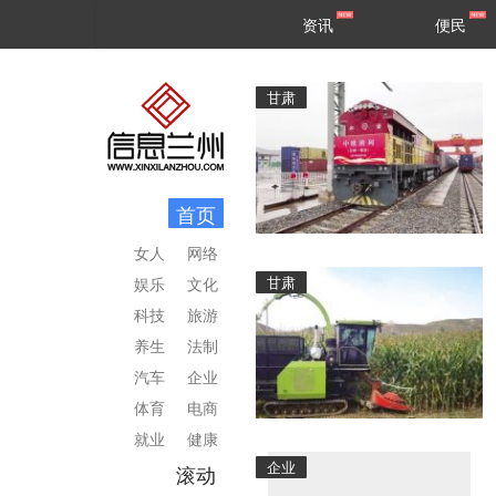
甘肃
兰州
资讯
便民
民生
区县
甘肃
首页
女人
网络
甘肃
娱乐
文化
科技
旅游
养生
法制
汽车
企业
体育
电商
就业
健康
企业
滚动