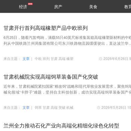
经济
房产
美食
教
甘肃开行首列高端橡塑产品中欧班列
6月25日，随着汽笛鸣响，满载55只40英尺标准集装箱高端橡塑新材料的中
列从中国铁路兰州局集团有限公司东川铁路物流园缓缓驶出，直达波兰华
这是甘肃首次开行直达欧洲的橡塑产品中欧班列…
来自主题：
文章
|
中欧
班列
甘肃
高端
橡塑
2026年6月26日 9
甘肃机械院实现高端饲草装备国产化突破
近年来，甘肃机械院紧扣国家“粮改饲”战略和现代草牧业发展需求，聚焦饲
械化领域“卡脖子”难题，坚持自主科技创新，成功实现高端饲草装备国产
代，为全国畜牧产业转型升级提供硬核科技…
来自主题：
文章
|
饲草
甘肃
高端
突破
机械
2026年5月26日 10
兰州全力推动石化产业向高端化精细化绿色化转型