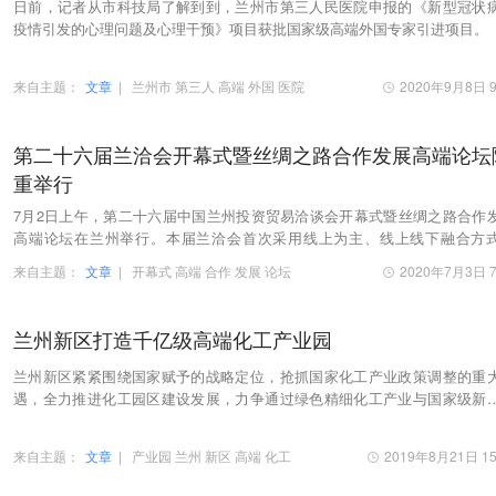
日前，记者从市科技局了解到到，兰州市第三人民医院申报的《新型冠状
疫情引发的心理问题及心理干预》项目获批国家级高端外国专家引进项目。
来自主题：
文章
|
兰州市
第三人
高端
外国
医院
2020年9月8日 9
第二十六届兰洽会开幕式暨丝绸之路合作发展高端论坛
重举行
7月2日上午，第二十六届中国兰州投资贸易洽谈会开幕式暨丝绸之路合作
高端论坛在兰州举行。本届兰洽会首次采用线上为主、线上线下融合方
办，海内外嘉宾和客商相聚黄河之滨、共约网络云端…
来自主题：
文章
|
开幕式
高端
合作
发展
论坛
2020年7月3日 7
兰州新区打造千亿级高端化工产业园
兰州新区紧紧围绕国家赋予的战略定位，抢抓国家化工产业政策调整的重
遇，全力推进化工园区建设发展，力争通过绿色精细化工产业与国家级新
质量发展深度融合，把兰州新区化工园区打造成为…
来自主题：
文章
|
产业园
兰州
新区
高端
化工
2019年8月21日 15