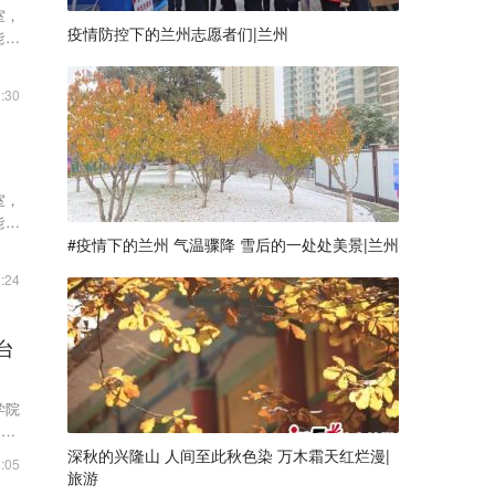
室，
疫情防控下的兰州志愿者们|兰州
能测
:30
室，
能测
#疫情下的兰州 气温骤降 雪后的一处处美景|兰州
:24
台
学院
军”
深秋的兴隆山 人间至此秋色染 万木霜天红烂漫|
:05
旅游