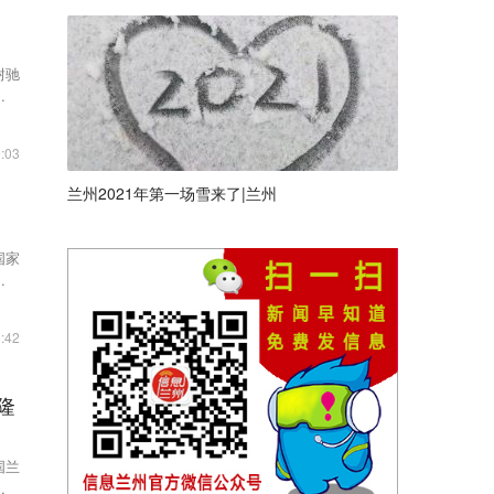
耐驰
传企
:03
兰州2021年第一场雪来了|兰州
国家
家行
:42
隆
国兰
全国