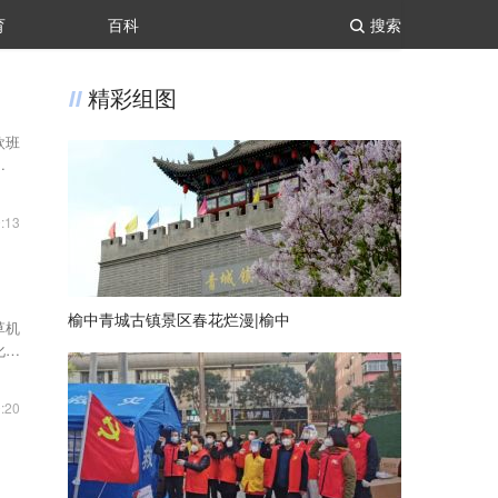
育
百科
搜索
精彩组图
欧班
沙。
:13
榆中青城古镇景区春花烂漫|榆中
草机
化替
:20