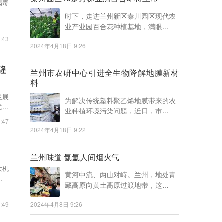
病毒
时下，走进兰州新区秦川园区现代农
业产业园百合花种植基地，满眼…
:43
2024年4月18日 9:26
隆
兰州市农研中心引进全生物降解地膜新材
料
发展
为解决传统塑料聚乙烯地膜带来的农
式举
业种植环境污染问题，近日，市…
:47
2024年4月18日 9:22
兰州味道 氤氲人间烟火气
大机
黄河中流、两山对峙。兰州，地处青
区高
藏高原向黄土高原过渡地带，这…
:49
2024年4月8日 9:26