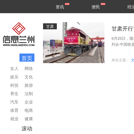
甘肃
兰州
资讯
便民
经
民生
区县
甘肃
甘肃开行
6月25日，
列从中国铁
这是甘肃首
首页
来自主题：
女人
网络
娱乐
文化
科技
旅游
养生
法制
汽车
企业
体育
电商
就业
健康
滚动