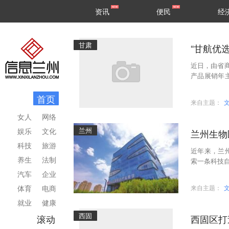
甘肃
兰州
资讯
便民
经
民生
区县
甘肃
“甘航优
近日，由省
产品展销年
馆。主题展馆
首页
来自主题：
女人
网络
兰州
娱乐
文化
兰州生物
科技
旅游
近年来，兰
养生
法制
索一条科技自
金介用”高
汽车
企业
体育
电商
来自主题：
就业
健康
西固
滚动
西固区打