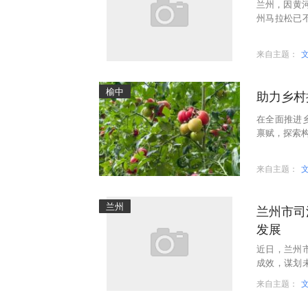
兰州，因黄河
州马拉松已
集中检阅。作
来自主题：
榆中
助力乡村
在全面推进
禀赋，探索构
变为兰州近
来自主题：
兰州
兰州市司
发展
近日，兰州
成效，谋划
了协会章程
来自主题：