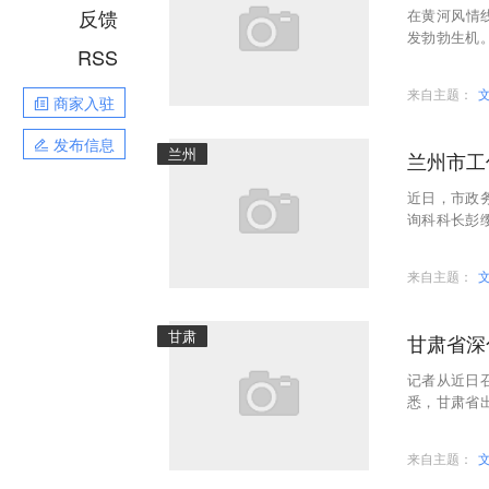
反馈
在黄河风情线
发勃勃生机
RSS
际智慧汽车
来自主题：
商家入驻
发布信息
兰州
兰州市工
近日，市政
询科科长彭
着企业反映
来自主题：
甘肃
甘肃省深
记者从近日
悉，甘肃省
持固本强基
来自主题：