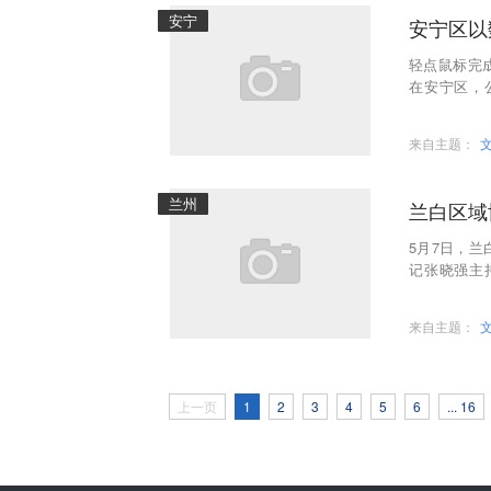
安宁
安宁区以
轻点鼠标完
在安宁区，
态。紧扣新
来自主题：
兰州
兰白区域
5月7日，
记张晓强主
勋，白银市
来自主题：
上一页
1
2
3
4
5
6
... 16