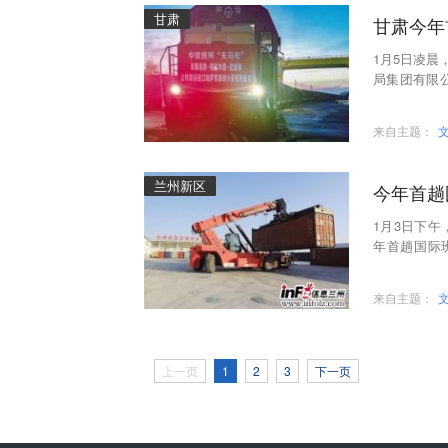
甘肃
甘肃今年
1月5日凌晨
局集团有限
此次到达的中
来自主题：
兰州新区
今年首趟
1月3日下
年首趟国际
红”。该班
来自主题：
上一页
1
2
3
下一页