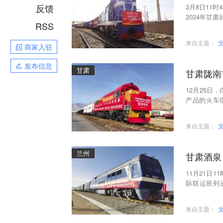
反馈
3月8日11
2024年甘
RSS
4箱、电子设
来自主题：
商家入驻
发布信息
甘肃
甘肃陇南
12月25日
产品的火车
泽、菲律宾
来自主题：
兰州
甘肃酒泉
11月21日
际联运班列
谷，预计全程
来自主题：