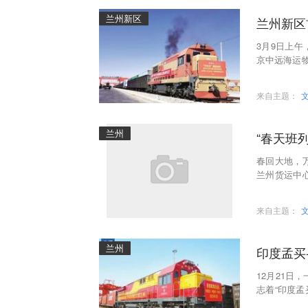
兰州新区
兰州新区
3月9日上
京中远海运
货运班列发车
来自主题：
兰州
“春天班
春回大地，
兰州货运中
天到达16车
来自主题：
兰州
印度孟买
12月21日
志着“印度孟
国西北地区