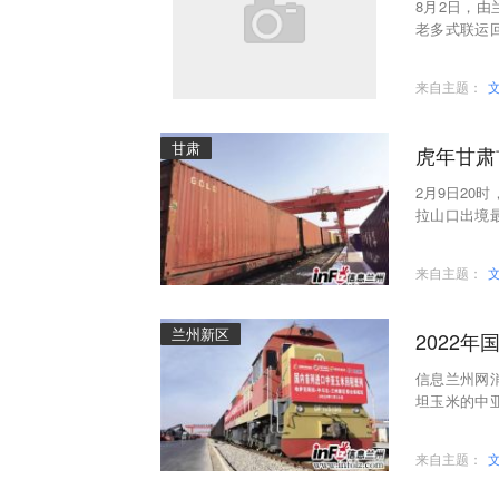
8月2日，
老多式联运
站出发，经
来自主题：
甘肃
虎年甘肃
2月9日20
拉山口出境
首趟中亚班
来自主题：
兰州新区
2022
信息兰州网消
坦玉米的中
年国内首列
来自主题：