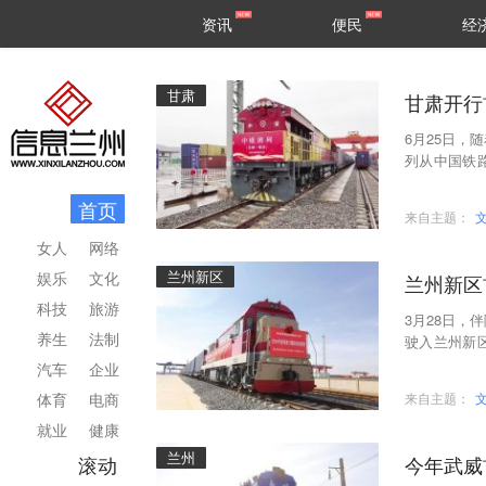
甘肃
兰州
资讯
便民
经
民生
区县
甘肃
甘肃开行
6月25日，
列从中国铁
这是甘肃首
首页
来自主题：
女人
网络
兰州新区
娱乐
文化
兰州新区
科技
旅游
3月28日，
养生
法制
驶入兰州新
开行的国际
汽车
企业
体育
电商
来自主题：
就业
健康
兰州
滚动
今年武威