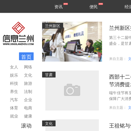
甘肃
兰州
资讯
便民
经
民生
区县
兰州新区
兰州新区
第三十二届
盛会，是甘
石”。兰洽
首页
来自主题：
女人
网络
甘肃
娱乐
文化
西部十二
科技
旅游
节消费提
养生
法制
端午佳节将
保障广大消
汽车
企业
协会联合重
体育
电商
来自主题：
就业
健康
文化
滚动
王祖铭与