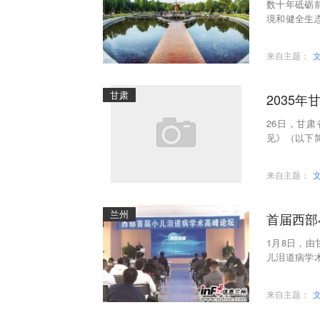
数十年砥砺
境和健全生
年是党的二
来自主题：
甘肃
2035
26日，甘
见》（以下
《意见》为
来自主题：
兰州
首届西部
1月8日，
儿泪道病学
范金鲁、张
来自主题：