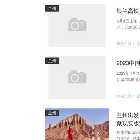
兰州
银兰高铁
8月8日上午
动，此次活
记者组成“发
来自主题：
兰州
2023
2023年4
启幕!本届
发展和小商
来自主题：
兰州
兰州出发
藏现实版
想要拍出武
谷幽深、峰