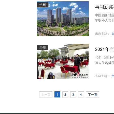
兰州
再闯新路
中国西部地
平衡不充分
总书记高度
来自主题：
兰州
2021
10月12日
范大学敦煌
进行，旨在
来自主题：
上一页
1
2
3
4
下一页