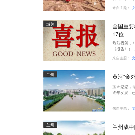
幅无与伦比
来自主题：
城关
全国重要
17位
热烈祝贺，1
《报告》），
强区”名单
来自主题：
兰州
黄河“金外
蓝天悠悠，
逐年发展，已
来自主题：
兰州
兰州成中