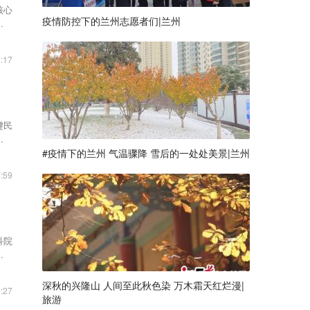
核心
疫情防控下的兰州志愿者们|兰州
塔吊
:17
键民
市精
#疫情下的兰州 气温骤降 雪后的一处处美景|兰州
:59
科院
已完
深秋的兴隆山 人间至此秋色染 万木霜天红烂漫|
:27
旅游