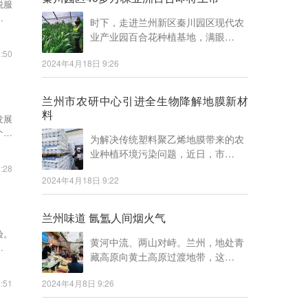
税服
业纾
时下，走进兰州新区秦川园区现代农
业产业园百合花种植基地，满眼…
:50
2024年4月18日 9:26
兰州市农研中心引进全生物降解地膜新材
料
发展
个全
为解决传统塑料聚乙烯地膜带来的农
业种植环境污染问题，近日，市…
:28
2024年4月18日 9:22
兰州味道 氤氲人间烟火气
验。
黄河中流、两山对峙。兰州，地处青
城车
藏高原向黄土高原过渡地带，这…
:51
2024年4月8日 9:26