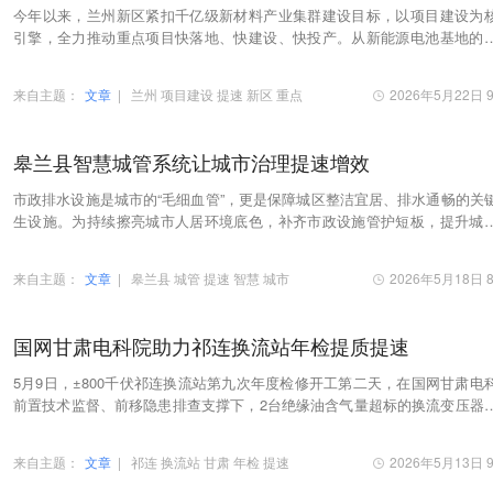
今年以来，兰州新区紧扣千亿级新材料产业集群建设目标，以项目建设为
引擎，全力推动重点项目快落地、快建设、快投产。从新能源电池基地的
林立，到石墨坩埚项目的智能生产，一批关键项目…
来自主题：
文章
|
兰州
项目建设
提速
新区
重点
2026年5月22日 9
皋兰县智慧城管系统让城市治理提速增效
市政排水设施是城市的“毛细血管”，更是保障城区整洁宜居、排水通畅的关
生设施。为持续擦亮城市人居环境底色，补齐市政设施管护短板，提升城
细化、智慧化治理水平。近期，皋兰县聚焦城…
来自主题：
文章
|
皋兰县
城管
提速
智慧
城市
2026年5月18日 8
国网甘肃电科院助力祁连换流站年检提质提速
5月9日，±800千伏祁连换流站第九次年度检修开工第二天，在国网甘肃电
前置技术监督、前移隐患排查支撑下，2台绝缘油含气量超标的换流变压器
成密封性试验，进入滤油处理阶段。
来自主题：
文章
|
祁连
换流站
甘肃
年检
提速
2026年5月13日 9