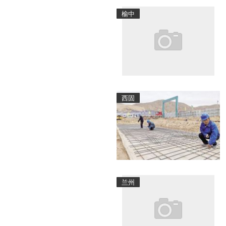
榆中
西固
兰州