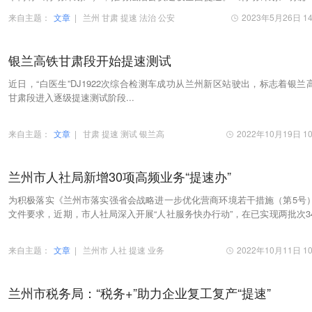
治公安建设的指导思想，提出“一年打基础、两…
来自主题：
文章
|
兰州
甘肃
提速
法治
公安
2023年5月26日 14
银兰高铁甘肃段开始提速测试
近日，“白医生”DJ1922次综合检测车成功从兰州新区站驶出，标志着银兰
甘肃段进入逐级提速测试阶段...
来自主题：
文章
|
甘肃
提速
测试
银兰高
2022年10月19日 10
兰州市人社局新增30项高频业务“提速办”
为积极落实《兰州市落实强省会战略进一步优化营商环境若干措施（第5号
文件要求，近期，市人社局深入开展“人社服务快办行动”，在已实现两批次3
人社业务提速办理的基础上又新增了职工提…
来自主题：
文章
|
兰州市
人社
提速
业务
2022年10月11日 10
兰州市税务局：“税务+”助力企业复工复产“提速”