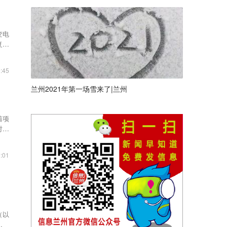
变电
复重
:45
兰州2021年第一场雪来了|兰州
着项
对接
:01
（以
了法