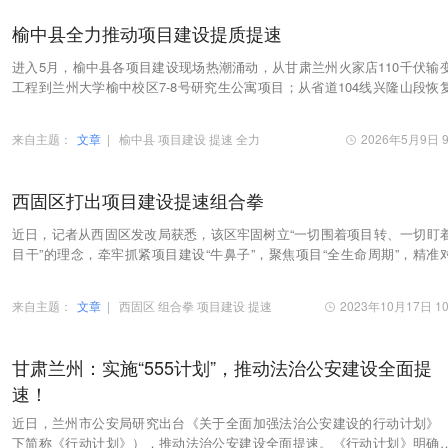
榆中县全力推动项目建设提质提速
进入5月，榆中县各项目建设现场热潮涌动，从甘肃兰州火家店110千伏输
工程到兰州大学榆中校区7-8号研究生公寓项目；从省道104线兴隆山段恢
建到和平物流产业园……处处呈现出抢抓工期、大…
来自主题：
文章
|
榆中县
项目建设
提速
全力
2026年5月9日 9
西固区打出项目建设提速组合拳
近日，记者从西固区发改局获悉，该区牢固树立“一切围着项目转、一切盯
目干”的理念，牵牢抓紧项目建设“牛鼻子”，聚焦项目“全生命周期”，精准
“引”项目、抢抓机遇“谋”项目、强…
来自主题：
文章
|
西固区
组合拳
项目建设
提速
2023年10月17日 10
甘肃兰州：实施“555计划”，推动法治公安建设全面提
速！
近日，兰州市公安局研究出台《关于全面加强法治公安建设的行动计划》
下简称《行动计划》），推动法治公安建设全面提速。《行动计划》明确