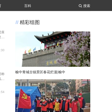
育
百科
搜索
精彩组图
过座
聚发
:30
榆中青城古镇景区春花烂漫|榆中
简称
风固
:54