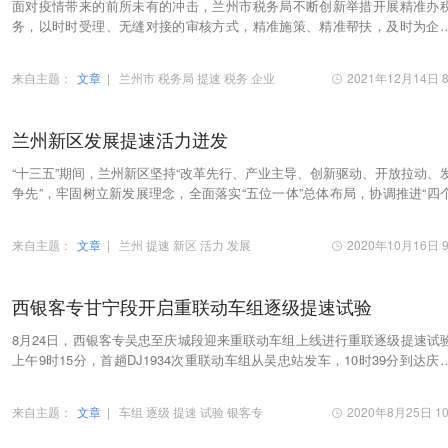
面对疫情带来的前所未有的冲击，兰州市税务局不断创新举措开展精准办
务，以时时受理、无缝对接的审核方式，精准施策、精准帮扶，及时为企
解生产困难，确保税费优惠政策的真金白银精准“…
来自主题：
文章
|
兰州市
税务局
提速
税务
企业
2021年12月14日 8
兰州新区发展提速活力迸发
“十三五”期间，兰州新区坚持“改革先行、产业主导、创新驱动、开放拉动、
争先”，牢固树立新发展理念，全面落实“五位一体”总体布局，协调推进“四
面”战略布局，抢抓“一带一路”建…
来自主题：
文章
|
兰州
提速
新区
活力
发展
2020年10月16日 9
西银客专甘宁段开启重联动车组逐级提速试验
8月24日，西银客专吴忠至庆城段迎来重联动车组上线进行重联逐级提速试
上午9时15分，首趟DJ1934次重联动车组从吴忠站发车，10时39分到达庆
站，标志着西银客专甘宁段联调联试进入新阶段。
来自主题：
文章
|
车组
逐级
提速
试验
银客专
2020年8月25日 10