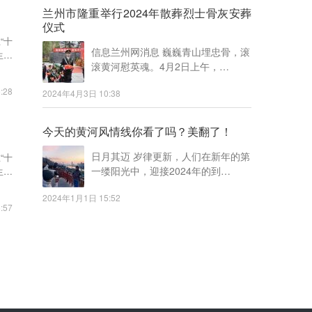
兰州市隆重举行2024年散葬烈士骨灰安葬
仪式
“十
信息兰州网消息 巍巍青山埋忠骨，滚
生态
滚黄河慰英魂。4月2日上午，…
:28
2024年4月3日 10:38
今天的黄河风情线你看了吗？美翻了！
日月其迈 岁律更新，人们在新年的第
“十
一缕阳光中，迎接2024年的到…
生态
2024年1月1日 15:52
:57