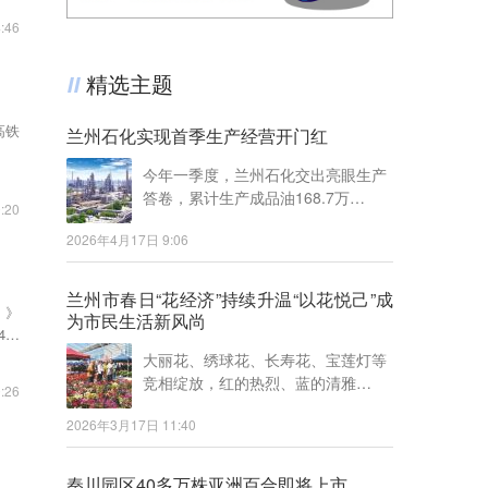
:46
精选主题
高铁
兰州石化实现首季生产经营开门红
今年一季度，兰州石化交出亮眼生产
答卷，累计生产成品油168.7万…
:20
2026年4月17日 9:06
兰州市春日“花经济”持续升温“以花悦己”成
）》
为市民生活新风尚
4项
大丽花、绣球花、长寿花、宝莲灯等
竞相绽放，红的热烈、蓝的清雅…
:26
2026年3月17日 11:40
秦川园区40多万株亚洲百合即将上市