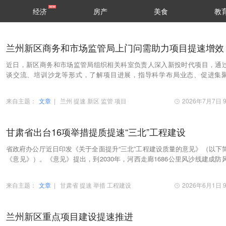
经济
房产
美食
教
兰州新区商务和市场监管局上门问需助力项目提速增效
近日，新区商务和市场监管局组织相关科室负责人深入新投时代项目，通
谈交流、培训沙龙等形式，了解项目进展，指导科学布局业态、促进集
展，协助入驻经营主体办理营业执照及食品经营许可…
来自主题：
文章
|
兰州
提速
新区
监管
项目
2026年7月7日 9
甘肃省出台16项举措提质提速“三北”工程建设
省政府办公厅近日印发《关于全面提升“三北”工程建设质量的意见》（以下
《意见》）。《意见》提出，到2030年，河西走廊1686公里风沙线建成防
沙阻击带，212个重点风沙口得到有效治理……
来自主题：
文章
|
甘肃省
提速
举措
工程建设
2026年6月1日 9
兰州新区重点项目建设提速推进