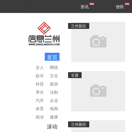
甘肃
兰州
资讯
便民
民生
区县
兰州新区
首页
女人
网络
甘肃
娱乐
文化
科技
旅游
养生
法制
汽车
企业
体育
电商
就业
健康
兰州新区
滚动