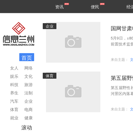
甘肃
兰州
资讯
便民
经
民生
区县
企业
国网甘肃
5月9日，±
前置技术监
成密封性试
首页
来自主题：
女人
网络
体育
娱乐
文化
第五届野
科技
旅游
第五届野性
养生
法制
河景区内落
先出发的是1
汽车
企业
体育
电商
来自主题：
就业
健康
滚动