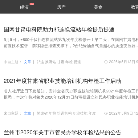
经济
房产
美食
教
国网甘肃电科院助力祁连换流站年检提质提速
5月9日，±800千伏祁连换流站第九次年度检修开工第二天，在国网甘肃电
前置技术监督、前移隐患排查支撑下，2台绝缘油含气量超标的换流变压器
成密封性试验，进入滤油处理阶段。
来自主题：
文章
|
祁连
换流站
甘肃
年检
提速
2026年5月13日 9
2021年度甘肃省职业技能培训机构年检工作启动
省人社厅近日下发通知，安排全省民办职业技能培训机构2021年度年检工
据悉，本次年检对象为2020年12月31日前审批设立的民办职业技能培训机
按照“谁审批、谁负责、谁监管”的原则，由省、…
来自主题：
文章
|
甘肃省
年检
培训机构
职业技能
年度
2022年5月9日 12
兰州市2020年关于市管民办学校年检结果的公告