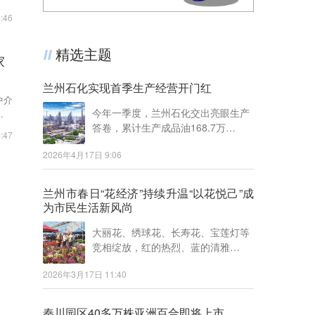
:46
精选主题
家
兰州石化实现首季生产经营开门红
中介
今年一季度，兰州石化交出亮眼生产
经纪
答卷，累计生产成品油168.7万…
:47
2026年4月17日 9:06
兰州市春日“花经济”持续升温“以花悦己”成
为市民生活新风尚
大丽花、绣球花、长寿花、宝莲灯等
竞相绽放，红的热烈、蓝的清雅…
2026年3月17日 11:40
秦川园区40多万株亚洲百合即将上市