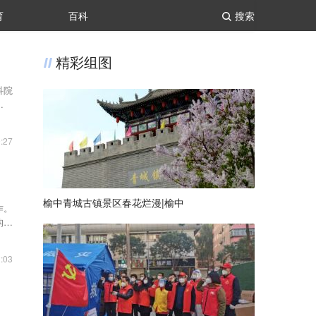
育
百科
搜索
精彩组图
科院
已完
:27
榆中青城古镇景区春花烂漫|榆中
作。
构，
:03