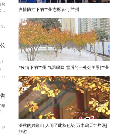
办教
疫情防控下的兰州志愿者们|兰州
20
:35
检公
法》
#疫情下的兰州 气温骤降 雪后的一处处美景|兰州
12
:17
公告
0年
20
深秋的兴隆山 人间至此秋色染 万木霜天红烂漫|
:16
旅游