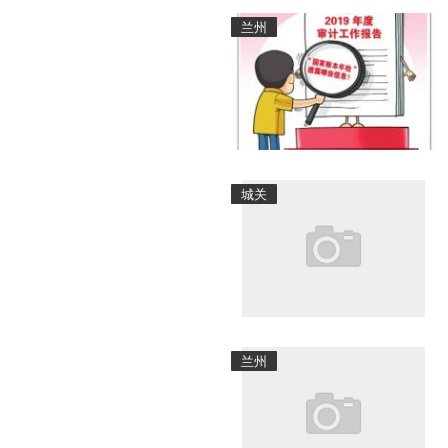
兰州
城关
兰州