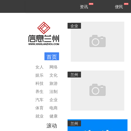
甘肃
兰州
资讯
便民
民生
区县
企业
首页
女人
网络
兰州
娱乐
文化
科技
旅游
养生
法制
汽车
企业
体育
电商
就业
健康
兰州
滚动