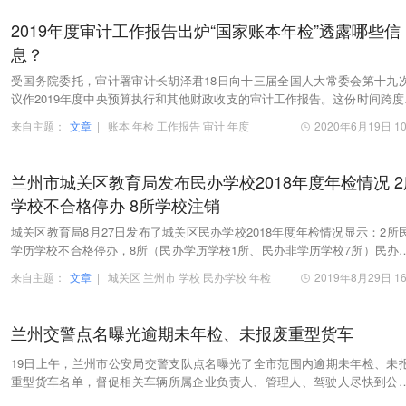
2019年度审计工作报告出炉“国家账本年检”透露哪些信
息？
受国务院委托，审计署审计长胡泽君18日向十三届全国人大常委会第十九
议作2019年度中央预算执行和其他财政收支的审计工作报告。这份时间跨度
019年6月到今年5月的“国家账本年检报告”，透…
来自主题：
文章
|
账本
年检
工作报告
审计
年度
2020年6月19日 10
兰州市城关区教育局发布民办学校2018年度年检情况 2
学校不合格停办 8所学校注销
城关区教育局8月27日发布了城关区民办学校2018年度年检情况显示：2所
学历学校不合格停办，8所（民办学历学校1所、民办非学历学校7所）民办
因多种原因注销。
来自主题：
文章
|
城关区
兰州市
学校
民办学校
年检
2019年8月29日 16
兰州交警点名曝光逾期未年检、未报废重型货车
19日上午，兰州市公安局交警支队点名曝光了全市范围内逾期未年检、未
重型货车名单，督促相关车辆所属企业负责人、管理人、驾驶人尽快到公
管部门进行处理。