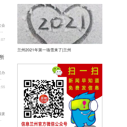
次会
从2
:07
兰州2021年第一场雪来了|兰州
所
民办
学校
:55
报废
安交