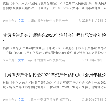
依据《中华人民共和国民办教育促进法》和《兰州市人民政府 关于加快民
育健康发展的实施办法》（兰政发〔2018〕36号）文件，兰州市教育局于20
年4月27日至5月29日，对市管民办学校进行了年…
来自主题：
文章
|
兰州市
民办学校
年检
结果
公告
2020年11月23日 9
甘肃省注册会计师协会2020年注册会计师任职资格年
告
根据《中华人民共和国注册会计师法》和《注册会计师任职资格检查办
（会协〔2008〕9号）的规定，现将通过2020年度注册会计师任职资格检查的
4家会计师事务所的789名注册会计师及我会代管的1…
来自主题：
文章
|
会计师
甘肃省
年检
资格
协会
2020年7月8日 9
甘肃省资产评估协会2020年资产评估师执业会员年检
根据《中华人民共和国资产评估法》和甘肃省资产评估协会《关于开展202
度全省资产评估师年检的通知》（甘评协〔2019〕32号）文件，现将通过20
年资产评估师执业会员年检的62家评估机构的328…
来自主题：
文章
|
甘肃省
年资
评估师
年检
资产评估
2020年7月8日 9