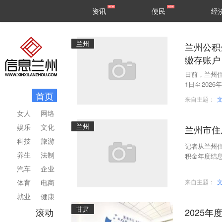
甘肃
兰州
资讯
便民
经
民生
区县
兰州
兰州公积金中心
缴存账户
日前，兰州住
1日至2026
首页
（含封存账户
来自主题：
女人
网络
兰州
娱乐
文化
兰州市住
科技
旅游
记者从兰州住
养生
法制
积金年度结息
全渠道公积
汽车
企业
体育
电商
来自主题：
就业
健康
甘肃
滚动
2025