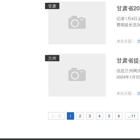
甘肃
甘肃省2
记者1月4日
费期延长至2
医保待遇，
来自主题：
兰州
甘肃省提
信息兰州网消
2024年1
科学技术奖进
来自主题：
上一页
1
2
3
4
5
6
... 11