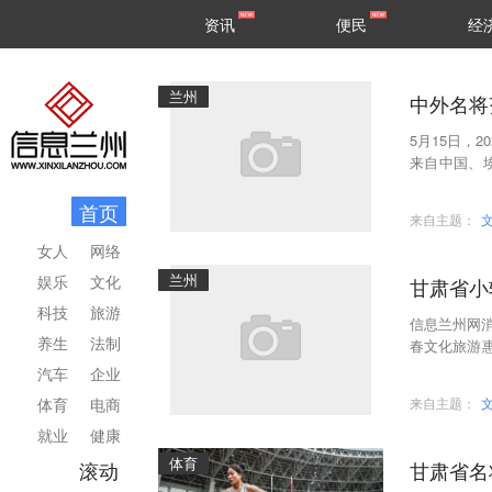
甘肃
兰州
资讯
便民
经
民生
区县
兰州
5月15日，
来自中国、
州，将在5月
首页
来自主题：
女人
网络
兰州
娱乐
文化
甘肃省小
科技
旅游
信息兰州网消
养生
法制
春文化旅游
兴战略、促
汽车
企业
体育
电商
来自主题：
就业
健康
体育
滚动
甘肃省名