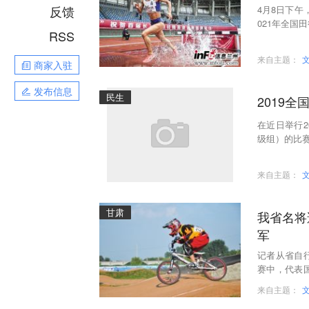
反馈
4月8日下
021年全国
RSS
新艳以9分2
来自主题：
商家入驻
发布信息
民生
2019
在近日举行
级组）的比
来自主题：
甘肃
我省名将
军
记者从省自
赛中，代表
锦赛上的三
来自主题：