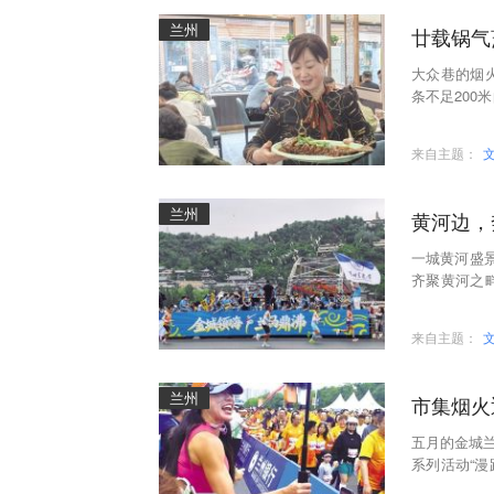
兰州
廿载锅气
大众巷的烟
条不足20
娘二十载的风
来自主题：
兰州
黄河边，
一城黄河盛景
齐聚黄河之
瞩目的奔跑
来自主题：
兰州
市集烟火
五月的金城兰
系列活动“漫
迎来了五湖