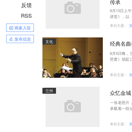
传承
反馈
6月13日
RSS
讲堂》，以
大家品读、
来自主题：
商家入驻
发布信息
文化
经典名曲
6月5日晚，
芭蕾》胡廷
棒，携手兰
来自主题：
兰州
众忆金城
一张老照片
承载着一段
动，该馆将
来自主题：