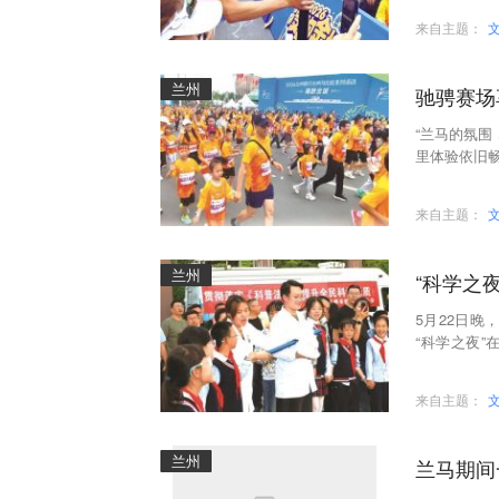
来自主题：
兰州
驰骋赛场
“兰马的氛
里体验依旧
赛道平坦开
来自主题：
兰州
“科学之
5月22日晚
“科学之夜
亮。“奋进‘十
来自主题：
兰州
兰马期间