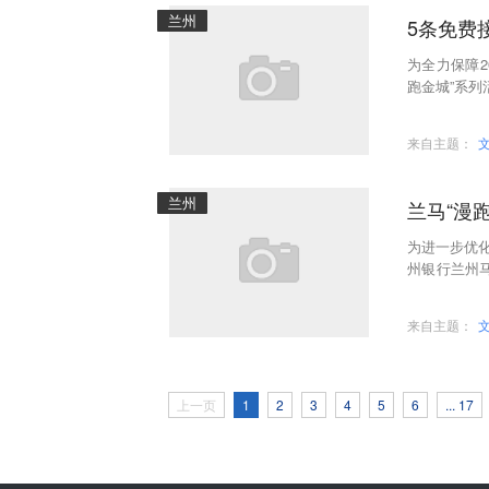
兰州
5条免费
为全力保障2
跑金城”系
城区、安宁
来自主题：
兰州
兰马“漫
为进一步优化
州银行兰州马
目鸣枪起跑
来自主题：
上一页
1
2
3
4
5
6
... 17