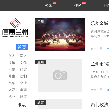
甘肃
兰州
资讯
便民
经
民生
区县
兰州
乐韵金城
黄河穿城百
第绽放，2
免费公益演
首页
来自主题：
女人
网络
兰州
娱乐
文化
兰州市“
科技
旅游
6月16日
养生
法制
联合主办的“
表及其家属
汽车
企业
体育
电商
来自主题：
就业
健康
教育
滚动
西北政法