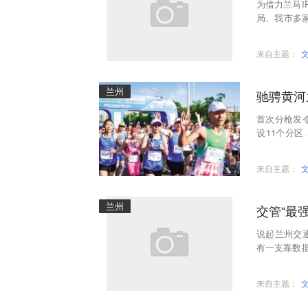
为借力兰马I
局、我市多
有奖·畅游兰
来自主题：
兰州
驰骋黄河
首次分枪发
设11个分区
分、7时08分
来自主题：
兰州
交管“最
说起兰州交
有一支靠数
了跟上新时
来自主题：