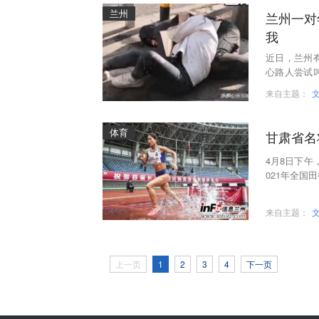
兰州
兰州一对
我
近日，兰州
心路人尝试
床，看样子
来自主题：
体育
甘肃省名
4月8日下
021年全国
新艳以9分2
来自主题：
上一页
1
2
3
4
下一页