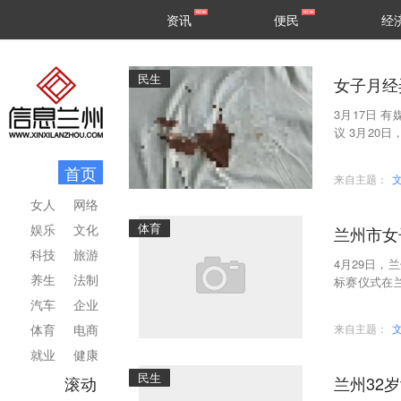
甘肃
兰州
资讯
便民
经
民生
区县
民生
女子月经
3月17日 
议 3月20
台发声，称
首页
来自主题：
女人
网络
体育
娱乐
文化
兰州市女
科技
旅游
4月29日
养生
法制
标赛仪式在
市女子五人
汽车
企业
体育
电商
来自主题：
就业
健康
民生
滚动
兰州32