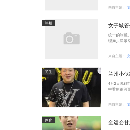
来自主题：
兰州
女子城管
统一的制服
理局拱星墩
到市容市貌管
来自主题：
民生
兰州小伙
4月2日晚8
中看到距河
而又湍急的
来自主题：
体育
全运会甘