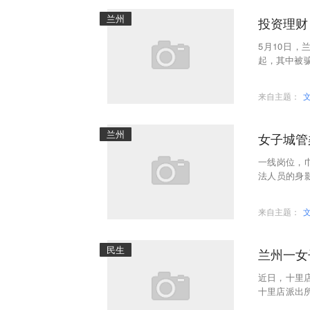
兰州
投资理财
5月10日
起，其中被
区内48岁的
来自主题：
兰州
女子城管
一线岗位，
法人员的身
经营行为，
来自主题：
民生
兰州一女
近日，十里
十里店派出所
日15时许，