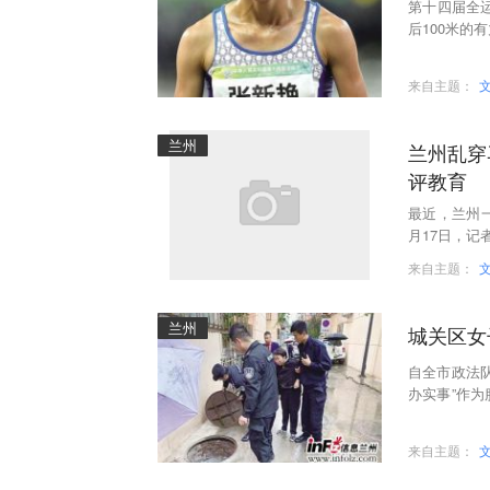
第十四届全运
后100米的
来自主题：
兰州
兰州乱穿
评教育
最近，兰州
月17日，
来自主题：
兰州
城关区女
自全市政法
办实事”作
事为切入点
来自主题：