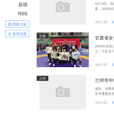
反馈
3月19日
案，32岁
RSS
万余元，钱
来自主题：
商家入驻
发布信息
甘肃
甘肃省女
2024年全
工一大队女
本次比赛共有
来自主题：
兰州
兰州市中
减刑、假释
非常重要的
升减刑假释
来自主题：