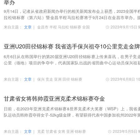
举办
9月14日，记者从省政府新闻办举行的相关新闻发布会上获悉，2023全国半
拉松锦标赛（第六站）暨金昌半程马拉松赛将于9月24日在金昌市举办。
绍，本届赛事主题为“激情马拉松、魅力新金昌…
来自主题：
文章
|
金昌市
半程
马拉松
锦标赛
全国
2023年9月15日 9
亚洲U20田径锦标赛 我省选手保兴祖夺10公里竞走金牌
6月6日从在韩国举行的第20届亚洲U20田径锦标赛上传来喜讯，在男子竞走
公里（场地）项目的争夺中，代表国家队出战的省田曲中心运动员保兴祖
冠军，为国家队奖牌榜贡献一枚金牌，也创造了省…
来自主题：
文章
|
保兴
竞走
亚洲
田径
锦标赛
2023年6月8日 10
甘肃省女将韩帅霞亚洲克柔术锦标赛夺金
日前，在2023年亚洲克柔术锦标赛&世界克柔术大奖赛（WSP）上，我省
队运动员韩帅霞夺得女子-52kg级金牌，有望获得代表中国参加杭州2022年第
届亚运会的参赛资格；宋艳资获得女子-87KG级铜牌
来自主题：
文章
|
克柔
甘肃省
女将
亚洲
锦标赛
2023年5月5日 9