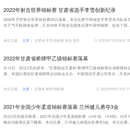
2022年射击世界锦标赛 甘肃省选手李雪创新纪录
2022年开罗射击世界锦标赛25日落幕，本次比赛中我省选手李雪先与队友
女子气手枪团体金牌，又在50米手枪混合团体比赛中获得铜牌，创造了我
动员在世界射击顶尖赛事中金牌数、奖牌数新纪录…
来自主题：
文章
|
甘肃省
李雪
锦标赛
射击
选手
2022年10月26日 10
2022年甘肃省桥牌甲乙级锦标赛落幕
月12日，经过3天的拼争，“甘肃电信天翼杯”桥牌甲乙级锦标赛在省桥牌协
幕。本届比赛由甘肃省桥牌运动协会主办、中国电信甘肃公司承办，共有20
年全省桥牌锦标赛甲乙级赛前8名乙级赛前4名…
来自主题：
文章
|
甘肃省
桥牌
锦标赛
2022年9月14日 11
2021年全国少年柔道锦标赛落幕 兰州健儿勇夺3金
经过3天的激烈角逐，2021年全国少年柔道锦标赛（U16 组、U14组）10月1
晚在河南商丘落下帷幕。本次比赛，兰州健儿表现出色勇夺3金。本次比赛
国柔道协会主办，共有来自全国各地的柔道运动…