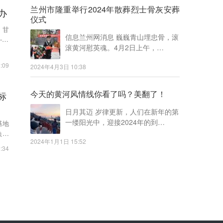
兰州市隆重举行2024年散葬烈士骨灰安葬
办
仪式
、甘
信息兰州网消息 巍巍青山埋忠骨，滚
20
滚黄河慰英魂。4月2日上午，…
:09
2024年4月3日 10:38
今天的黄河风情线你看了吗？美翻了！
标
日月其迈 岁律更新，人们在新年的第
一缕阳光中，迎接2024年的到…
基地
负广
2024年1月1日 15:52
:34