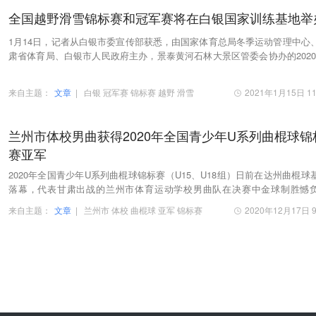
全国越野滑雪锦标赛和冠军赛将在白银国家训练基地举
1月14日，记者从白银市委宣传部获悉，由国家体育总局冬季运动管理中心
肃省体育局、白银市人民政府主办，景泰黄河石林大景区管委会协办的2020-
21赛季全国越野滑雪锦标赛、冠军赛，将分别于…
来自主题：
文章
|
白银
冠军赛
锦标赛
越野
滑雪
2021年1月15日 11
兰州市体校男曲获得2020年全国青少年U系列曲棍球锦
赛亚军
2020年全国青少年U系列曲棍球锦标赛（U15、U18组）日前在达州曲棍球
落幕，代表甘肃出战的兰州市体育运动学校男曲队在决赛中金球制胜憾
东，屈居亚军，内蒙古莫旗获得第三。
来自主题：
文章
|
兰州市
体校
曲棍球
亚军
锦标赛
2020年12月17日 9