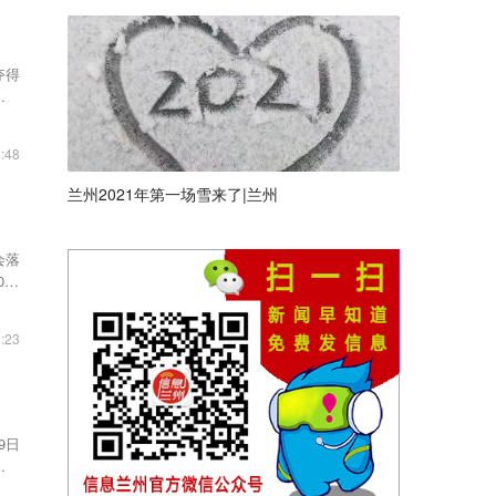
夺得
省运
:48
兰州2021年第一场雪来了|兰州
会落
21
:23
9日
由中