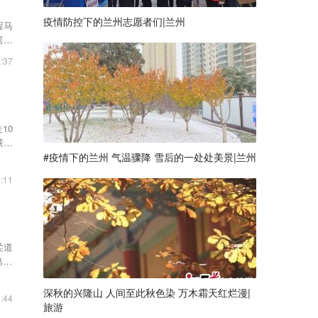
疫情防控下的兰州志愿者们|兰州
程马
据介
:37
10
获得
#疫情下的兰州 气温骤降 雪后的一处处美景|兰州
:11
柔道
19
深秋的兴隆山 人间至此秋色染 万木霜天红烂漫|
:44
旅游