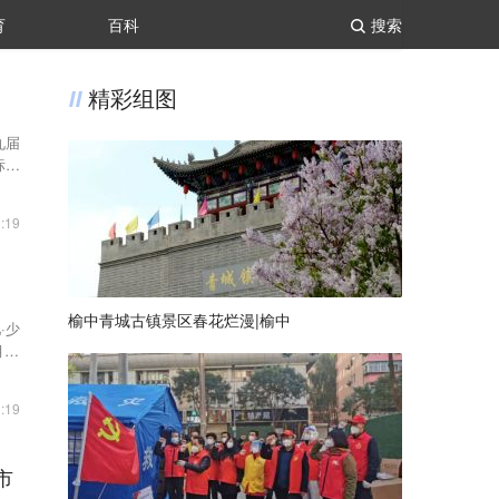
育
百科
搜索
精彩组图
九届
标赛
:19
榆中青城古镇景区春花烂漫|榆中
·少
16
:19
市