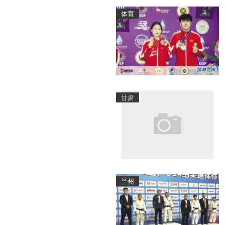
体育
甘肃
兰州