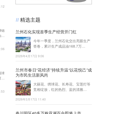
:12
精选主题
球锦
兰州石化实现首季生产经营开门红
由国
今年一季度，兰州石化交出亮眼生产
答卷，累计生产成品油168.7万…
:06
2026年4月17日 9:06
兰州市春日“花经济”持续升温“以花悦己”成
棍球
为市民生活新风尚
育总
大丽花、绣球花、长寿花、宝莲灯等
竞相绽放，红的热烈、蓝的清雅…
:53
2026年3月17日 11:40
秦川园区40多万株亚洲百合即将上市