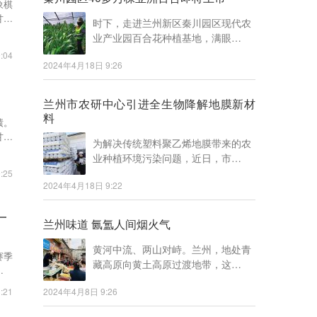
象棋
甘肃
时下，走进兰州新区秦川园区现代农
业产业园百合花种植基地，满眼…
:04
2024年4月18日 9:26
兰州市农研中心引进全生物降解地膜新材
料
绩。
甘肃
为解决传统塑料聚乙烯地膜带来的农
业种植环境污染问题，近日，市…
:25
2024年4月18日 9:22
一
兰州味道 氤氲人间烟火气
黄河中流、两山对峙。兰州，地处青
赛季
藏高原向黄土高原过渡地带，这…
众多
:21
2024年4月8日 9:26