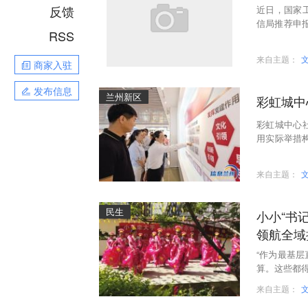
反馈
近日，国家
信局推荐申
RSS
产运行管理创
来自主题：
商家入驻
发布信息
兰州新区
彩虹城中
彩虹城中心
用实际举措构
“党建与业务
来自主题：
民生
小小“书
领航全域
“作为最基
算。这些都得
来自主题：