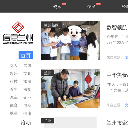
甘肃
兰州
资讯
便民
经
民生
区县
兰州新区
数智领航
近年来，兰州
万+”“10
正能量作品6
首页
来自主题：
女人
网络
兰州
娱乐
文化
中华美食
科技
旅游
“牛大，不
养生
法制
一个角色，成
的从业者，
汽车
企业
体育
电商
来自主题：
就业
健康
兰州
滚动
兰州市企