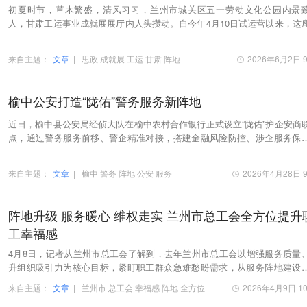
初夏时节，草木繁盛，清风习习，兰州市城关区五一劳动文化公园内景
人，甘肃工运事业成就展展厅内人头攒动。自今年4月10日试运营以来，这
载陇原百年工运厚重记忆、彰显新时代劳动精神的…
来自主题：
文章
|
思政
成就展
工运
甘肃
阵地
2026年6月2日 9
榆中公安打造“陇佑”警务服务新阵地
近日，榆中县公安局经侦大队在榆中农村合作银行正式设立“陇佑”护企安商
点，通过警务服务前移、警企精准对接，搭建金融风险防控、涉企服务保
全新平台，为辖区金融安全和企业稳健发展注…
来自主题：
文章
|
榆中
警务
阵地
公安
服务
2026年4月28日 9
阵地升级 服务暖心 维权走实 兰州市总工会全方位提升
工幸福感
4月8日，记者从兰州市总工会了解到，去年兰州市总工会以增强服务质量
升组织吸引力为核心目标，紧盯职工群众急难愁盼需求，从服务阵地建设
惠服务提质、权益保障深化、文化活动创新四大维…
来自主题：
文章
|
兰州市
总工会
幸福感
阵地
全方位
2026年4月9日 10