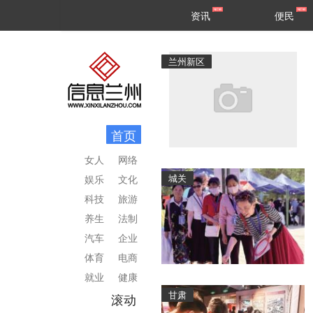
甘肃
兰州
资讯
便民
民生
区县
兰州新区
首页
女人
网络
城关
娱乐
文化
科技
旅游
养生
法制
汽车
企业
体育
电商
就业
健康
甘肃
滚动