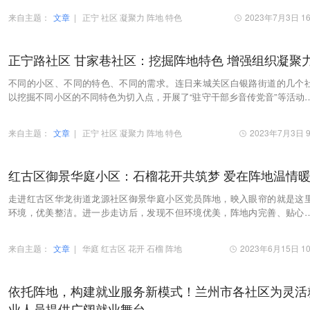
来自主题：
文章
|
正宁
社区
凝聚力
阵地
特色
2023年7月3日 16
正宁路社区 甘家巷社区：挖掘阵地特色 增强组织凝聚
不同的小区、不同的特色、不同的需求。连日来城关区白银路街道的几个
以挖掘不同小区的不同特色为切入点，开展了“驻守干部乡音传党音”等活动
大家在形式多样的党员学习活动中加强理论修…
来自主题：
文章
|
正宁
社区
凝聚力
阵地
特色
2023年7月3日 9
红古区御景华庭小区：石榴花开共筑梦 爱在阵地温情
走进红古区华龙街道龙源社区御景华庭小区党员阵地，映入眼帘的就是这
环境，优美整洁。进一步走访后，发现不但环境优美，阵地内完善、贴心
致的各项服务更是让人连连称赞。结合小区内少数…
来自主题：
文章
|
华庭
红古区
花开
石榴
阵地
2023年6月15日 10
依托阵地，构建就业服务新模式！兰州市各社区为灵活
业人员提供广阔就业舞台