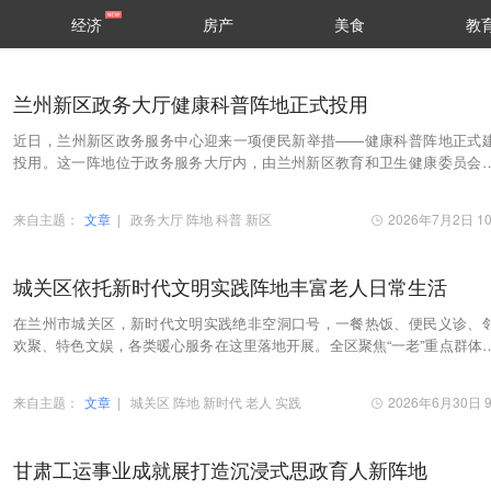
经济
房产
美食
教
兰州新区政务大厅健康科普阵地正式投用
近日，兰州新区政务服务中心迎来一项便民新举措——健康科普阵地正式
投用。这一阵地位于政务服务大厅内，由兰州新区教育和卫生健康委员会
病和预防控制局）牵头建设，将健康知识普及融入…
来自主题：
文章
|
政务大厅
阵地
科普
新区
2026年7月2日 10
城关区依托新时代文明实践阵地丰富老人日常生活
在兰州市城关区，新时代文明实践绝非空洞口号，一餐热饭、便民义诊、
欢聚、特色文娱，各类暖心服务在这里落地开展。全区聚焦“一老”重点群体
弃花哨形式，做实民生小事，依托各实践所、…
来自主题：
文章
|
城关区
阵地
新时代
老人
实践
2026年6月30日 9
甘肃工运事业成就展打造沉浸式思政育人新阵地