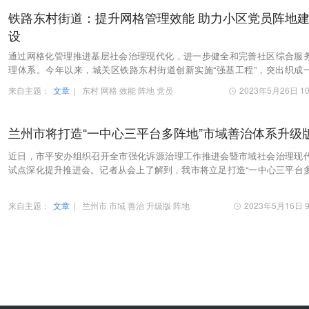
铁路东村街道：提升网格管理效能 助力小区党员阵地
设
通过网格化管理推进基层社会治理现代化，进一步健全和完善社区综合服
理体系。今年以来，城关区铁路东村街道创新实施“强基工程”，突出织成
网、点亮一盏灯、树起一杆旗、赢得一片心的工…
来自主题：
文章
|
东村
网格
效能
阵地
党员
2023年5月26日 10
兰州市将打造“一中心三平台多阵地”市域善治体系升级
近日，市平安办组织召开全市强化诉源治理工作推进会暨市域社会治理现
试点深化提升推进会。记者从会上了解到，我市将立足打造“一中心三平台
地”市域善治体系升级版，进一步畅通群众诉求…
来自主题：
文章
|
兰州市
市域
善治
升级版
阵地
2023年5月16日 9