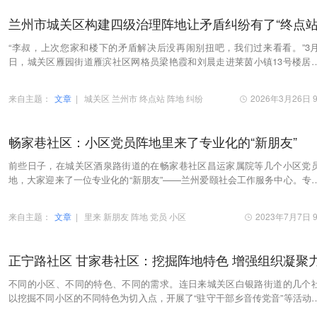
兰州市城关区构建四级治理阵地让矛盾纠纷有了“终点站
“李叔，上次您家和楼下的矛盾解决后没再闹别扭吧，我们过来看看。”3月
日，城关区雁园街道雁滨社区网格员梁艳霞和刘晨走进莱茵小镇13号楼居
某家中，询问矛盾化解后的生活情况。
来自主题：
文章
|
城关区
兰州市
终点站
阵地
纠纷
2026年3月26日 9
畅家巷社区：小区党员阵地里来了专业化的“新朋友”
前些日子，在城关区酒泉路街道的在畅家巷社区昌运家属院等几个小区党
地，大家迎来了一位专业化的“新朋友”——兰州爱颐社会工作服务中心。专
的团队入驻小区党员阵地，提高了小区党员阵…
来自主题：
文章
|
里来
新朋友
阵地
党员
小区
2023年7月7日 9
正宁路社区 甘家巷社区：挖掘阵地特色 增强组织凝聚
不同的小区、不同的特色、不同的需求。连日来城关区白银路街道的几个
以挖掘不同小区的不同特色为切入点，开展了“驻守干部乡音传党音”等活动
大家在形式多样的党员学习活动中加强理论修…