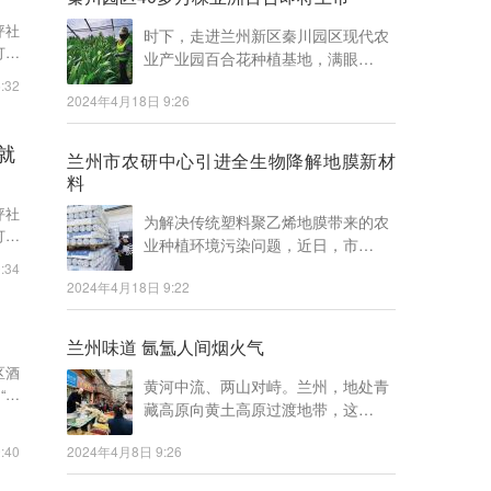
坪社
时下，走进兰州新区秦川园区现代农
打工
业产业园百合花种植基地，满眼…
:32
2024年4月18日 9:26
就
兰州市农研中心引进全生物降解地膜新材
料
坪社
为解决传统塑料聚乙烯地膜带来的农
打工
业种植环境污染问题，近日，市…
:34
2024年4月18日 9:22
兰州味道 氤氲人间烟火气
区酒
黄河中流、两山对峙。兰州，地处青
“三
藏高原向黄土高原过渡地带，这…
:40
2024年4月8日 9:26