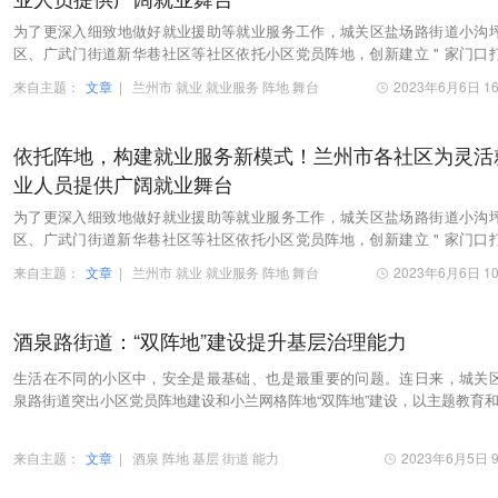
为了更深入细致地做好就业援助等就业服务工作，城关区盐场路街道小沟
区、广武门街道新华巷社区等社区依托小区党员阵地，创新建立 " 家门口
人俱乐部 " 等就业服务新模式，给灵活就业人员…
来自主题：
文章
|
兰州市
就业
就业服务
阵地
舞台
2023年6月6日 16
依托阵地，构建就业服务新模式！兰州市各社区为灵活
业人员提供广阔就业舞台
为了更深入细致地做好就业援助等就业服务工作，城关区盐场路街道小沟
区、广武门街道新华巷社区等社区依托小区党员阵地，创新建立 " 家门口
人俱乐部 " 等就业服务新模式，给灵活就业人员…
来自主题：
文章
|
兰州市
就业
就业服务
阵地
舞台
2023年6月6日 10
酒泉路街道：“双阵地”建设提升基层治理能力
生活在不同的小区中，安全是最基础、也是最重要的问题。连日来，城关
泉路街道突出小区党员阵地建设和小兰网格阵地“双阵地”建设，以主题教育和
抓三促”行动为统揽，全面提升基层治理能…
来自主题：
文章
|
酒泉
阵地
基层
街道
能力
2023年6月5日 9