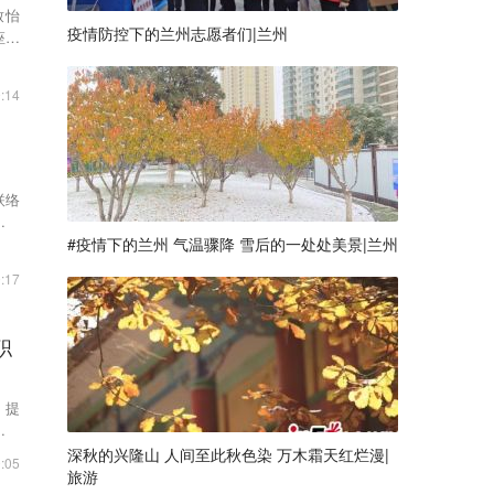
致怡
疫情防控下的兰州志愿者们|兰州
座承
:14
联络
障的
#疫情下的兰州 气温骤降 雪后的一处处美景|兰州
:17
职
、提
、普
深秋的兴隆山 人间至此秋色染 万木霜天红烂漫|
:05
旅游