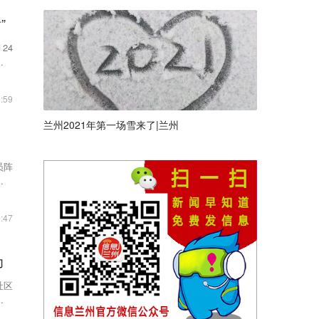
”
24
民李
:59
兰州2021年第一场雪来了|兰州
员阵
业化
:47
力
社区
，让