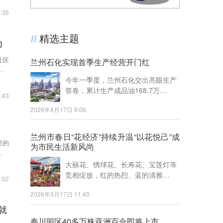
:35
精选主题
力
社区
兰州石化实现首季生产经营开门红
，让
今年一季度，兰州石化交出亮眼生产
答卷，累计生产成品油168.7万…
:43
2026年4月17日 9:06
暖
兰州市春日“花经济”持续升温“以花悦己”成
里的
为市民生活新风尚
、细
大丽花、绣球花、长寿花、宝莲灯等
竞相绽放，红的热烈、蓝的清雅…
:02
2026年3月17日 11:40
就
秦川园区40多万株亚洲百合即将上市