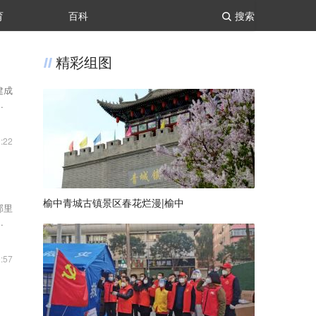
育
百科
搜索
精彩组图
建成
（疾
:22
榆中青城古镇景区春花烂漫|榆中
邻里
，摒
:57