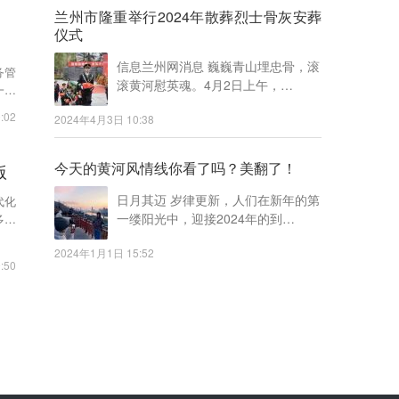
兰州市隆重举行2024年散葬烈士骨灰安葬
建
仪式
信息兰州网消息 巍巍青山埋忠骨，滚
务管
滚黄河慰英魂。4月2日上午，…
一张
:02
2024年4月3日 10:38
今天的黄河风情线你看了吗？美翻了！
版
日月其迈 岁律更新，人们在新年的第
代化
一缕阳光中，迎接2024年的到…
多阵
2024年1月1日 15:52
:50