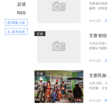
反馈
甘肃省代表团
振鹤、欧阳坚
RSS
来自主题：
商家入驻
发布信息
甘肃
甘肃省组
10月21日
就展以“创新
前沿、战略
来自主题：
甘肃
甘肃民族
12月18日
经济篇、文
式，全面展
来自主题：