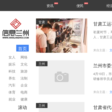
甘肃
兰州
资讯
便民
经
民生
区县
甘肃
甘肃工运
初夏时节，
人，甘肃工
载陇原百年
首页
来自主题：
女人
网络
兰州
娱乐
文化
兰州市委
科技
旅游
4月10日
养生
法制
研修班学员
距离感悟甘
汽车
企业
体育
电商
来自主题：
就业
健康
兰州
滚动
甘肃省代