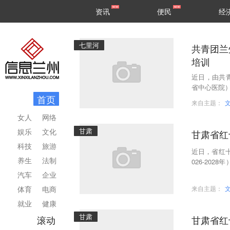
甘肃
兰州
资讯
便民
经
民生
区县
七里河
共青团兰
培训
近日，由共
省中心医院）
首页
站之青年教
来自主题：
女人
网络
甘肃
娱乐
文化
甘肃省红
科技
旅游
近日，省红
养生
法制
026-20
基层应急救
汽车
企业
体育
电商
来自主题：
就业
健康
甘肃
滚动
甘肃省红