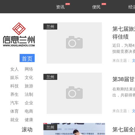
甘肃
兰州
资讯
便民
经
民生
区县
兰州
第七届旅游星
得佳绩
近日，为期
技能竞赛决
首页
队协作与卓越
来自主题：
女人
网络
兰州
娱乐
文化
第38届
科技
旅游
在刚刚结束
养生
法制
出，共获得青
年机器人竞赛
汽车
企业
体育
电商
来自主题：
就业
健康
兰州
滚动
第七届全