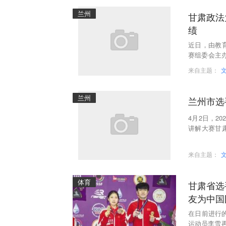
兰州
甘肃政法
绩
近日，由教
赛组委会主办
赛”在中国
来自主题：
兰州
兰州市选
4月2日，2
讲解大赛甘
张博雅三名
来自主题：
体育
甘肃省选
友为中国
在日前进行的
运动员李雪