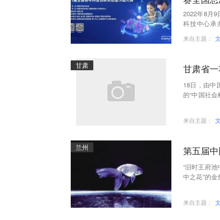
2022年8
科技中心承
幕。智慧社
来自主题：
甘肃
甘肃省一
18日，由
的“中国社会
了2021年
来自主题：
兰州
第五届中
“旧时王府池
中之花”的金
国（淄博）
来自主题：