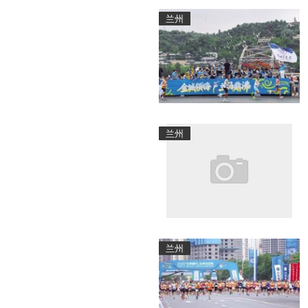
兰州
兰州
兰州