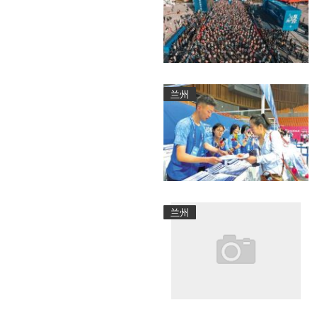
兰州
兰州