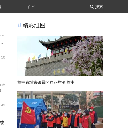
育
百科
搜索
精彩组图
在兰
模1
:50
榆中青城古镇景区春花烂漫|榆中
析正
度位
:49