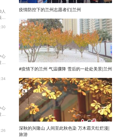
疫情防控下的兰州志愿者们|兰州
3人
项目
:30
中心
黄河
#疫情下的兰州 气温骤降 雪后的一处处美景|兰州
:34
中心
黄河
深秋的兴隆山 人间至此秋色染 万木霜天红烂漫|
:26
旅游