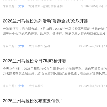
诠释内心热爱。省委常委、市委书记张晓强，省…
来自主题：
文章
|
黄河
兰州
马拉松
省会
豪情
2026年5月25日 8
2026兰州马拉松系列活动“漫跑金城”欢乐开跑
奔跑黄河岸，活力满金城。5月23日，2026兰州马拉松系列活动“漫跑金城”
州奥体中心正式鸣枪开跑。欢乐跑、健步行、家庭跑三大特色项目依次出发，
3万余名参赛选手逐风开跑，在赛道上尽情畅…
来自主题：
文章
|
兰州
马拉松
活动
2026年5月24日 11
2026兰州马拉松今日7时鸣枪开赛
今天上午7时，2026兰州马拉松在兰州奥体中心激情开跑。来自五湖四海的3
万名跑者齐聚金城兰州，沿“百里黄河风情线”展开竞逐，在亚高原壮美风光
浸式感受黄河文化与丝路神韵。
来自主题：
文章
|
兰州
马拉松
2026年5月24日 11
2026兰州马拉松发布重要倡议！