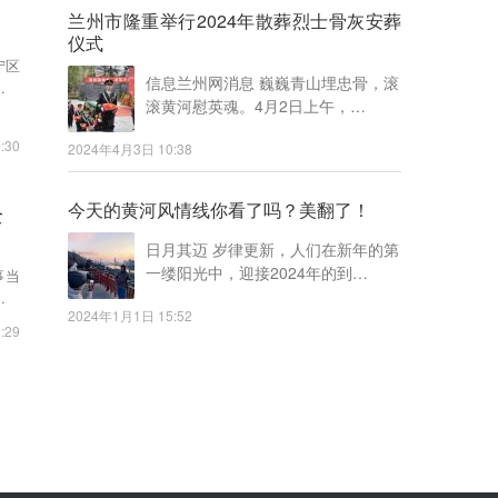
兰州市隆重举行2024年散葬烈士骨灰安葬
仪式
宁区
信息兰州网消息 巍巍青山埋忠骨，滚
护等
滚黄河慰英魂。4月2日上午，…
:30
2024年4月3日 10:38
今天的黄河风情线你看了吗？美翻了！
全
日月其迈 岁律更新，人们在新年的第
一缕阳光中，迎接2024年的到…
事当
时间
2024年1月1日 15:52
:29