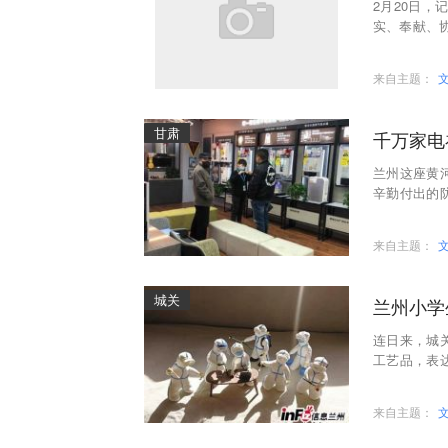
2月20日
实、奉献、
住“强省会”
来自主题：
甘肃
千万家电
兰州这座黄
辛勤付出的
月26日起开
来自主题：
城关
兰州小学
连日来，城
工艺品，表
学以来，该
来自主题：