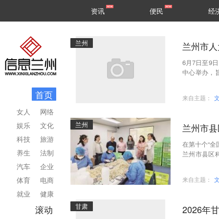
甘肃
兰州
资讯
便民
经
民生
区县
兰州
兰州市人
6月7日至
中心举办，
内高校、党
首页
来自主题：
女人
网络
兰州
娱乐
文化
兰州市县
科技
旅游
在第十个“全
养生
法制
兰州市县区
域科普联动
汽车
企业
体育
电商
来自主题：
就业
健康
甘肃
滚动
2026