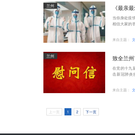
兰州
《最亲最
当你身处疫
相信大家的
里，无数人
来自主题：
兰州
致全兰州
在党的十九
击新冠肺炎
子，谨向辛
来自主题：
上一页
1
2
下一页