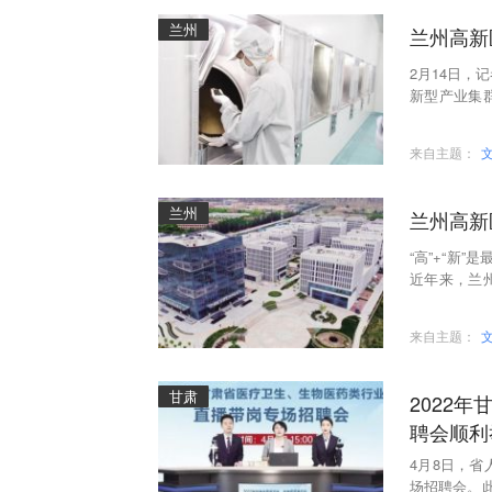
兰州
兰州高新
2月14日，
新型产业集
物药品制品
来自主题：
兰州
兰州高新
“高”+“新
近年来，兰
人力集聚、生
来自主题：
甘肃
2022
聘会顺利
4月8日，省
场招聘会。