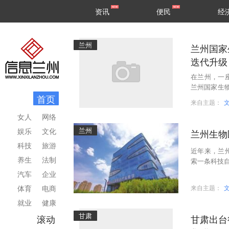
甘肃
兰州
资讯
便民
经
民生
区县
兰州
兰州国家
迭代升级
在兰州，一
兰州国家生物
首页
一体综合型
来自主题：
女人
网络
兰州
娱乐
文化
兰州生物
科技
旅游
近年来，兰
养生
法制
索一条科技自
金介用”高
汽车
企业
体育
电商
来自主题：
就业
健康
甘肃
滚动
甘肃出台