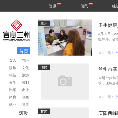
甘肃
兰州
资讯
便民
经
民生
区县
兰州
卫生健康
3月29日，
组织部、省
招聘会创新采
首页
来自主题：
女人
网络
便民
娱乐
文化
兰州市基
科技
旅游
为进一步加
养生
法制
求，现将全
导、就医转
汽车
企业
体育
电商
来自主题：
就业
健康
甘肃
滚动
庆阳西峰