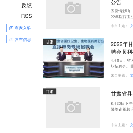
公告
反馈
因疫情影响，
RSS
22年医疗
地点将根据
来自主题：
商家入驻
发布信息
甘肃
2022
聘会顺利
4月8日，省
场招聘会。
省内外200
来自主题：
甘肃
甘肃省具
8月30日
暨培训视频
安排部署。
来自主题：