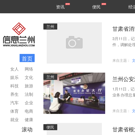
甘肃
兰州
资讯
便民
经
民生
区县
兰州
甘肃省消
3月11日，
件，调解处理
087人 (
首页
来自主题：
女人
网络
兰州
娱乐
文化
兰州公安
科技
旅游
1月11日，
养生
法制
业务办理总量
专报》连续2
汽车
企业
体育
电商
来自主题：
就业
健康
便民
滚动
甘肃省根