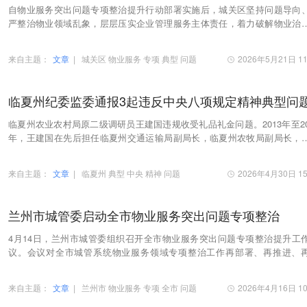
自物业服务突出问题专项整治提升行动部署实施后，城关区坚持问题导向
严整治物业领域乱象，层层压实企业管理服务主体责任，着力破解物业治
点难点。为强化警示震慑作用，现就近期督导检查…
来自主题：
文章
|
城关区
物业服务
专项
典型
问题
2026年5月21日 11
临夏州纪委监委通报3起违反中央八项规定精神典型问
临夏州农业农村局原二级调研员王建国违规收受礼品礼金问题。2013年至20
年，王建国在先后担任临夏州交通运输局副局长，临夏州农牧局副局长，
州农业农村局副局长、三级调研员、二级调研员期…
来自主题：
文章
|
临夏州
典型
中央
精神
问题
2026年4月30日 15
兰州市城管委启动全市物业服务突出问题专项整治
4月14日，兰州市城管委组织召开全市物业服务突出问题专项整治提升工
议。会议对全市城管系统物业服务领域专项整治工作再部署、再推进、
实，推动整治工作走深走实，切实改善市民居住环境…
来自主题：
文章
|
兰州市
物业服务
专项
全市
问题
2026年4月16日 10