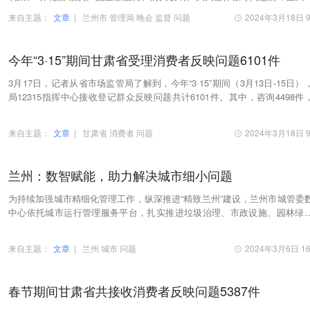
场监督管理局组织各县区、各环节迅速…
来自主题：
文章
|
兰州市
管理局
晚会
监督
问题
2024年3月18日 9
今年“3·15”期间甘肃省受理消费者反映问题6101件
3月17日，记者从省市场监管局了解到，今年“3·15”期间（3月13日-15日）
局12315指挥中心接收登记群众反映问题共计6101件。其中，咨询4498件
诉1183件，举报420件。
来自主题：
文章
|
甘肃省
消费者
问题
2024年3月18日 9
兰州：数智赋能，助力解决城市细小问题
为持续加强城市精细化管理工作，纵深推进“精致兰州”建设，兰州市城管委
中心依托城市运行管理服务平台，扎实推进垃圾治理、市政设施、园林绿
交通秩序管理等6类40个方面的反复、易发性…
来自主题：
文章
|
兰州
城市
问题
2024年3月6日 16
春节期间甘肃省共接收消费者反映问题5387件