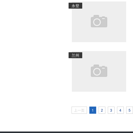
永登
兰州
上一页
1
2
3
4
5