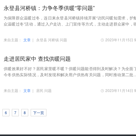
永登县河桥镇：力争冬季供暖“零问题”
为保障群众温暖过冬，连日来永登县河桥镇持续开展“访民问暖知需求，护
众温暖过冬”活动，通过入户走访、上门宣传等方式，主动走进群众家中，
声、问冷暖、解民忧，既探访了民情，又温暖…
来自主题：
文章
|
永登县
河桥镇
问题
2023年11月15日 9
走进居民家中 查找供暖问题
供暖效果好不好？居民家里暖不暖？供暖问题能否得到及时解决？为全面
今冬供热实际情况，及时发现和解决用户供热有关问题，同时推动第二批
教育走深走实，榆中县城关镇以“供热站+社区+…
来自主题：
文章
|
居民
问题
2023年11月14日 9
6
7
8
下一页