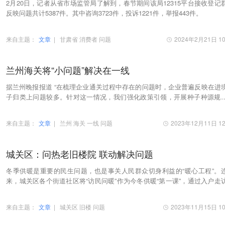
2月20日，记者从省市场监管局了解到，春节期间该局12315平台接收登记
反映问题共计5387件。其中咨询3723件，投诉1221件，举报443件。
来自主题：
文章
|
甘肃省
消费者
问题
2024年2月21日 10
兰州海关将“小问题”解决在一线
据兰州晚报报道 “在梳理企业通关过程中存在的问题时，企业普遍反映在进
子归类上问题较多。针对这一情况，我们强化政策引领，开展种子种源规
报专题培训，讲解政策要点，解答问题，帮助…
来自主题：
文章
|
兰州
海关
一线
问题
2023年12月11日 12
城关区：问热老旧楼院 联动解决问题
冬季供暖是重要的民生问题，也是事关人民群众切身利益的“暖心工程”。
来，城关区各个街道社区将“访民问暖”作为今冬供暖“第一课”，通过入户走
现场排查等多种方式，到居民家里听民声…
来自主题：
文章
|
城关区
旧楼
问题
2023年11月15日 10