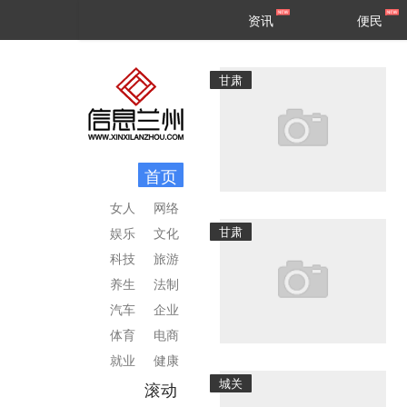
甘肃
兰州
资讯
便民
民生
区县
甘肃
首页
女人
网络
甘肃
娱乐
文化
科技
旅游
养生
法制
汽车
企业
体育
电商
就业
健康
城关
滚动