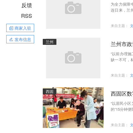
反馈
为全力保障
连日来，兰
RSS
点及周边区
来自主题：
商家入驻
发布信息
兰州
兰州市政
“以前办理
缺一不可，
查到，半个
来自主题：
西固
西固区数
“以居民小区
的“15分钟
等生活场景
来自主题：