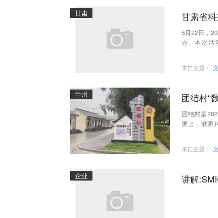
甘肃
甘肃省科
5月22日，
办。本次活
厅、甘肃科
来自主题：
兰州
团结村“
团结村是20
屏上，谁家
用手机拍个
来自主题：
企业
讲解:S