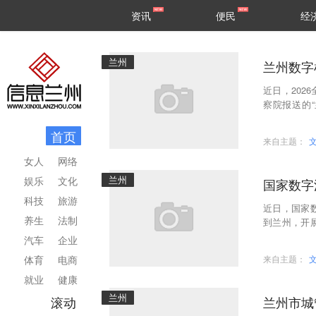
甘肃
兰州
资讯
便民
经
民生
区县
兰州
兰州数字
近日，20
察院报送的“
例”。近年
首页
来自主题：
女人
网络
兰州
娱乐
文化
国家数字
科技
旅游
近日，国家
养生
法制
到兰州，开
兰州渔业养
汽车
企业
体育
电商
来自主题：
就业
健康
兰州
滚动
兰州市城