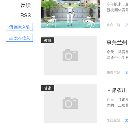
反馈
今年以来，
新校园体育
RSS
上，奔跑的
来自主题：
商家入驻
发布信息
教育
事关兰州
今天，教育
普通中小学
教学设施装
来自主题：
甘肃
甘肃省出
近日，甘肃
作的十二项
务性工作繁
来自主题：