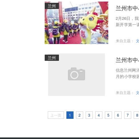
兰州
兰州市中
2月26日
新开学第一
昱分校的同
来自主题：
兰州
兰州市中
信息兰州网消
月的小学校
此开启。
来自主题：
上一页
1
2
3
4
5
6
7
8