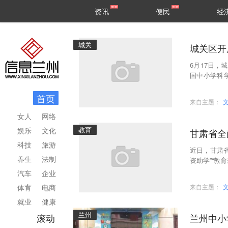
甘肃
兰州
资讯
便民
经
民生
区县
城关
城关区开
6月17日，
国中小学科
例研讨、专
首页
来自主题：
女人
网络
教育
娱乐
文化
甘肃省全
科技
旅游
近日，甘肃
养生
法制
资助学”“教
校全面实施
汽车
企业
体育
电商
来自主题：
就业
健康
兰州
滚动
兰州中小