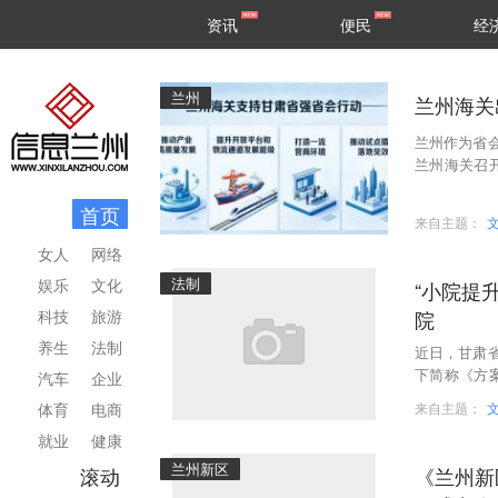
甘肃
兰州
资讯
便民
经
民生
区县
兰州
兰州海关
兰州作为省
兰州海关召
贸易便利化
首页
来自主题：
女人
网络
法制
娱乐
文化
“小院提升”行动方案出
科技
旅游
院
养生
法制
近日，甘肃
下简称《方
汽车
企业
题。《方案
体育
电商
来自主题：
就业
健康
兰州新区
滚动
《兰州新