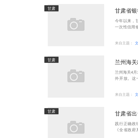
甘肃
甘肃省银
今年以来，
一次性信用
金融惠民红
来自主题：
甘肃
兰州海关
兰州海关4月
外开放。这
合”、打造“
来自主题：
甘肃
甘肃省出
践行正确政
《全省政府
《措施》）