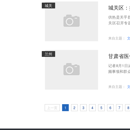
城关
城关区：
供热是关乎
关区召开专
季。城关区
来自主题：
兰州
甘肃省医
记者8月1
频事项和群
续、精减材
来自主题：
上一页
1
2
3
4
5
6
7
8