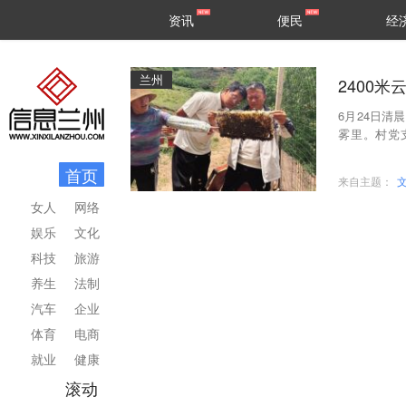
甘肃
兰州
资讯
便民
经
民生
区县
兰州
2400米
6月24日
雾里。村党
——当天计划
首页
来自主题：
女人
网络
娱乐
文化
科技
旅游
养生
法制
汽车
企业
体育
电商
就业
健康
滚动