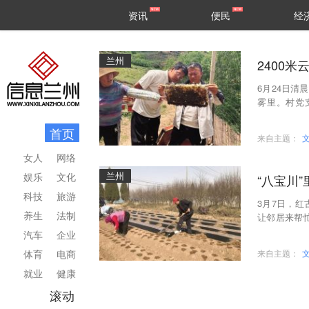
甘肃
兰州
资讯
便民
经
民生
区县
兰州
2400米
6月24日
雾里。村党
——当天计划
首页
来自主题：
女人
网络
兰州
娱乐
文化
“八宝川
科技
旅游
3月7日，
养生
法制
让邻居来帮
“老把式”。
汽车
企业
体育
电商
来自主题：
就业
健康
滚动