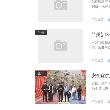
为持续筑牢
15日，永
专项宣传活
来自主题：
兰州
自2月9日
控、服务群众
础上，系统
来自主题：
皋兰
安全宣讲
近日，皋兰
局全警上阵
控、隐患排
来自主题：