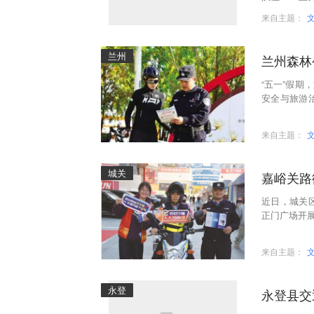
场勘查为抓
来自主题：
兰州
兰州森林
“五一”假
安全与旅游
求，聚焦防
来自主题：
城关
嘉峪关路
近日，城关
正门广场开展
来自主题：
永登
永登县交