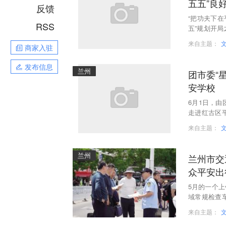
五五”良
反馈
“把功夫下在
RSS
五”规划开
战，全市政
来自主题：
商家入驻
发布信息
兰州
团市委“
安学校
6月1日，由
走进红古区
领该校10名
来自主题：
兰州
兰州市交
众平安出
5月的一个
域常规检查
动，拒不配
来自主题：