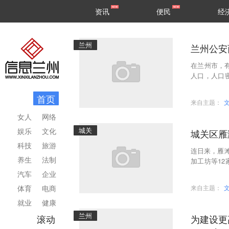
甘肃
兰州
资讯
便民
经
民生
区县
兰州
兰州公安
在兰州市，有
人口，人口
有幼儿园、中
首页
来自主题：
女人
网络
城关
娱乐
文化
城关区雁
科技
旅游
连日来，雁
养生
法制
加工坊等1
排查整治行动
汽车
企业
体育
电商
来自主题：
就业
健康
兰州
滚动
为建设更