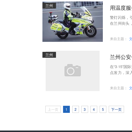
兰州
用温度服
警灯闪烁，
在兰州街头
亮眼的平安风
来自主题：
兰州
兰州公安
在“3·15
点发力，深
实际行动筑
来自主题：
上一页
1
2
3
4
5
下一页