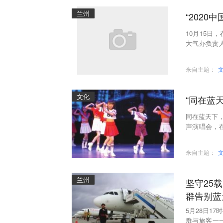
兰州
“202
10月15
大气办负责
数235天，
来自主题：
文化
“同在蓝
同在蓝天下，
声演唱会，
肃分团的孩
来自主题：
兰州
坚守25
群告别蓝
5月28日1
群与旅客一