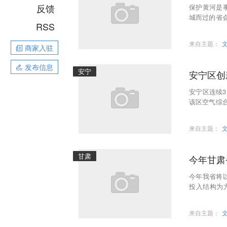
反馈
保护黄河是
城而过的省会
RSS
而生、因河
来自主题：
商家入驻
发布信息
安宁
安宁区创
安宁区连续
该区空气综合
安宁区创新
来自主题：
甘肃
今年甘肃
今年我省将
投入结构为
氧、柴油货车
来自主题：