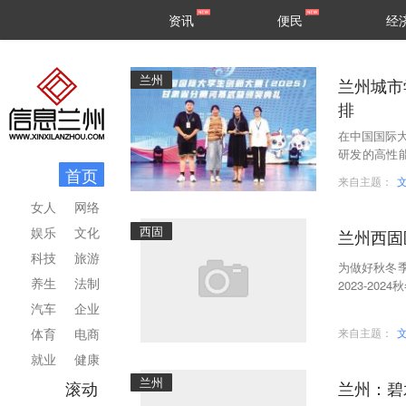
甘肃
兰州
资讯
便民
经
民生
区县
兰州
兰州城市学院 
排
在中国国际大
研发的高性
首页
聚焦碳捕核
来自主题：
女人
网络
西固
娱乐
文化
兰州西固
科技
旅游
为做好秋冬
养生
法制
2023-2
领域秋冬季
汽车
企业
体育
电商
来自主题：
就业
健康
兰州
滚动
兰州：碧