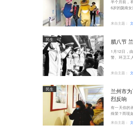
半个月前，
6岁的陇南
子。”不久
来自主题：
民生
腊八节 
1月12日，
警、环卫工
中，为他们
来自主题：
民生
兰州市为
烈反响
有一天你的
殊荣？而现
兰州市为百名
来自主题：