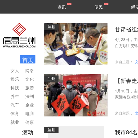
甘肃
兰州
资讯
便民
经
民生
区县
兰州
甘肃省组
4月28日
百万职工劳
选手参加了
首页
来自主题：
女人
网络
兰州
娱乐
文化
【新春走
科技
旅游
1月13日
养生
法制
家迎春送福活
动的其中一
汽车
企业
体育
电商
来自主题：
就业
健康
兰州
滚动
我市84