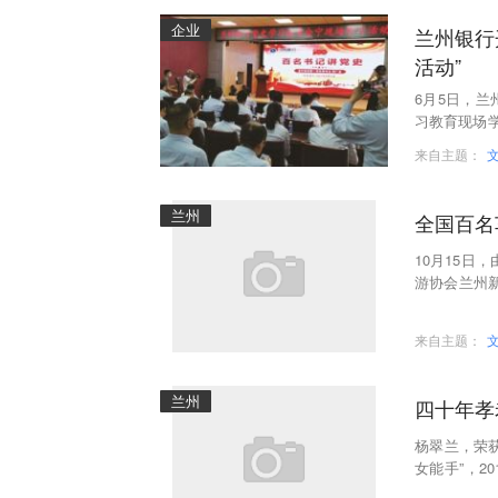
企业
兰州银行
活动”
6月5日，兰
习教育现场
行108个基
来自主题：
兰州
全国百名
10月15日
游协会兰州
汽车服务综
来自主题：
兰州
四十年孝
杨翠兰，荣获
女能手”，2
范、兰州市“