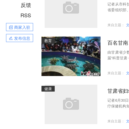
反馈
记者从市科
省委组织部
RSS
业和市（州
来自主题：
商家入驻
发布信息
教育
百名甘南
由甘肃省少
届“科普甘肃
兰州极地海
来自主题：
健康
甘肃省妇
记者6月30
疗保健机构
举办“甘肃省
来自主题：