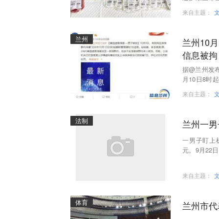
诊科、输血
来自主题：
兰州
兰州10
信息被拘
据@兰州发布
月10日8时
信息发至一
来自主题：
法制
兰州一男
一男子盯上
元。9月22
落实同类盗窃
来自主题：
体育
兰州市代