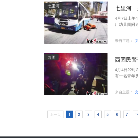
七里河
七里河一
4月7日上午
厂幼儿园附
家湾消防站
来自主题：
西固
西固民警
4月4日22
有一名青年
大队副大队
来自主题：
上一页
1
2
3
4
5
6
7