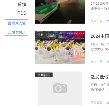
反馈
2月20日凌
路中央一动
RSS
其安全，同
来自主题：
商家入驻
发布信息
体育
2024
1月4日晚，
球“女巨人
男子篮球联
来自主题：
兰州新区
散发低俗
近日，在兰
插”了低俗“
造成隐患。
来自主题：