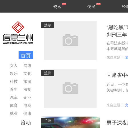
甘肃
兰州
资讯
便民
经
民生
区县
法制
“黑吃黑
判刑三年
在司法实践
本来就是黑的
首页
这种想法看
来自主题：
女人
网络
兰州
娱乐
文化
甘肃省中
科技
旅游
近日，一位
养生
法制
关键时刻，
科室紧密联
汽车
企业
体育
电商
来自主题：
就业
健康
兰州
滚动
男子深夜