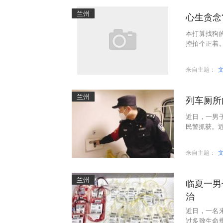
兰州
心生贪念
本打算找狗
控拍个正着
徒刑六个月。
来自主题：
兰州
列车厕所
近日，一男
民警抓获。近
在列车厕所
来自主题：
兰州
临夏一男
治
近日，一名
过多致生命