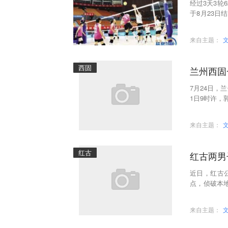
经过3天3
于8月23
为此次青少
来自主题：
西固
兰州西固
7月24日，
1日9时许，
防疫工作人
来自主题：
红古
红古两男
近日，红古公
点，侦破本
缴赃款现金3
来自主题：