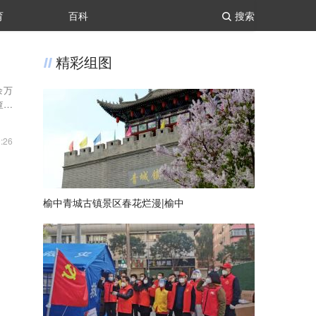
育
百科
搜索
精彩组图
余万
查证
:26
榆中青城古镇景区春花烂漫|榆中