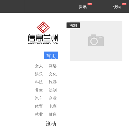
甘肃
兰州
资讯
便民
民生
区县
法制
首页
女人
网络
娱乐
文化
科技
旅游
养生
法制
汽车
企业
体育
电商
就业
健康
滚动