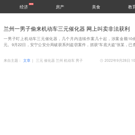
经济
房产
美食
教
兰州一男子偷来机动车三元催化器 网上叫卖非法获利
一男子盯上机动车三元催化器，几个月内连续作案几十起，涉案金额10
元。9月22日，安宁公安分局破获系列盗窃案件，抓获“车底大盗”张某，已
落实同类盗窃案件33起。
来自主题：
文章
|
三元
催化器
兰州
机动车
男子
2022年9月28日 10