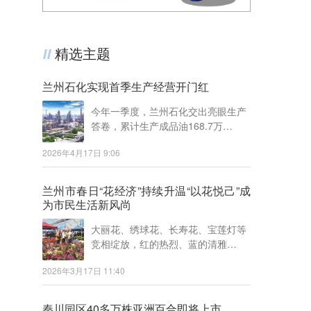
精选主题
兰州石化实现首季生产经营开门红
今年一季度，兰州石化交出亮眼生产
答卷，累计生产成品油168.7万…
2026年4月17日 9:06
兰州市春日“花经济”持续升温“以花悦己”成
为市民生活新风尚
大丽花、绣球花、长寿花、宝莲灯等
竞相绽放，红的热烈、蓝的清雅…
2026年3月17日 11:40
秦川园区40多万株亚洲百合即将上市