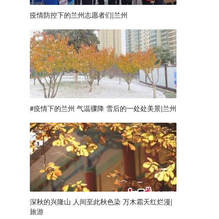
疫情防控下的兰州志愿者们|兰州
#疫情下的兰州 气温骤降 雪后的一处处美景|兰州
深秋的兴隆山 人间至此秋色染 万木霜天红烂漫|
旅游