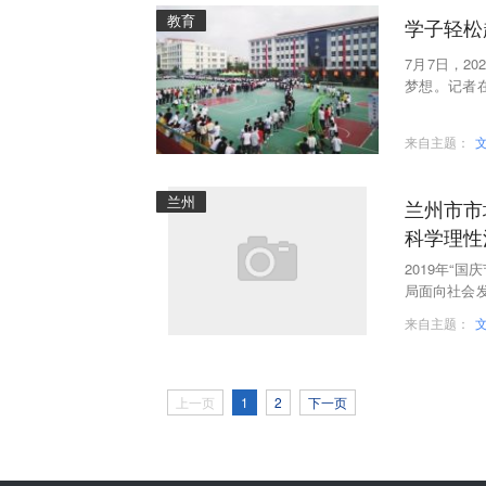
教育
学子轻松
7月7日，2
梦想。记者
很重要，但
来自主题：
兰州
兰州市市
科学理性
2019年“
局面向社会
费、快递服
来自主题：
上一页
1
2
下一页