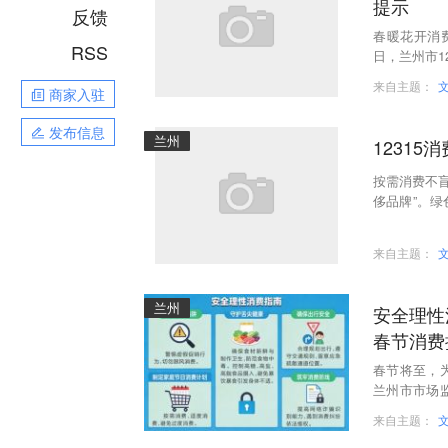
提示
反馈
春暖花开消
RSS
日，兰州市1
频消费问题
来自主题：
商家入驻
发布信息
兰州
12315
按需消费不盲
侈品牌”。
野生动物、
来自主题：
兰州
安全理性
春节消费
春节将至，
兰州市市场
注重细节防
来自主题：