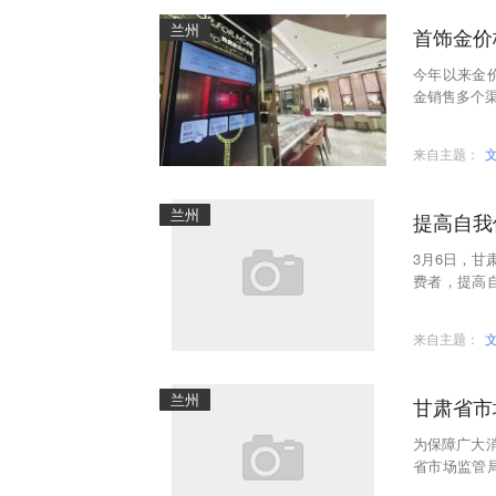
兰州
首饰金价
今年以来金
金销售多个渠
门店近一周首
来自主题：
兰州
提高自我
3月6日，甘
费者，提高
时，请及时拨
来自主题：
兰州
甘肃省市
为保障广大
省市场监管
出就餐时，