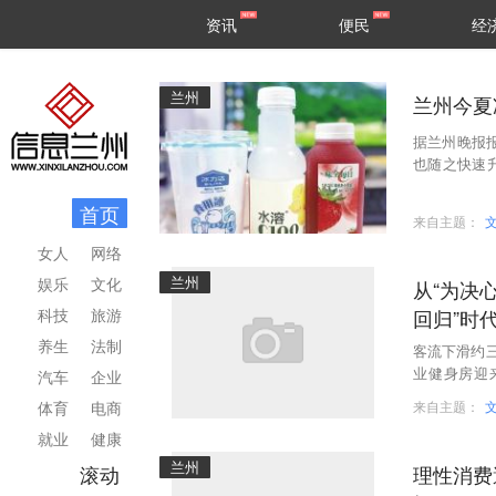
甘肃
兰州
资讯
便民
经
民生
区县
兰州
兰州今夏
据兰州晚报
也随之快速
超市及连锁
首页
来自主题：
女人
网络
兰州
娱乐
文化
从“为决
科技
旅游
回归”时
养生
法制
客流下滑约
业健身房迎
汽车
企业
言，往年春
体育
电商
来自主题：
就业
健康
兰州
滚动
理性消费