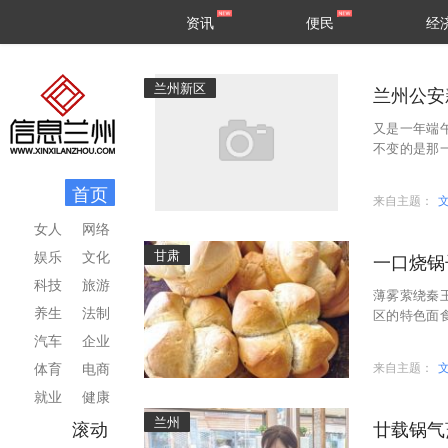
甘肃
兰州
资讯
便民
经
民生
区县
兰州新区
兰州公安
又是一年端
不变的是那
护端午佳节
首页
来自主题：
女人
网络
甘肃
娱乐
文化
一口烧锅
科技
旅游
薄雾萦绕秦
养生
法制
区的特色面
人心，从乡
汽车
企业
体育
电商
来自主题：
就业
健康
兰州
滚动
廿载锅气