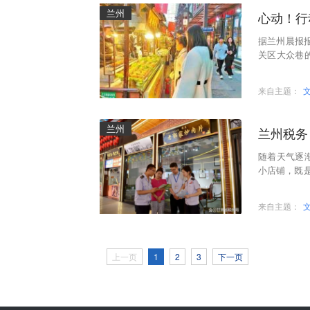
兰州
心动！行
据兰州晨报报
关区大众巷
卡留影，一边
来自主题：
兰州
兰州税务
随着天气逐
小店铺，既
源源不断释
来自主题：
上一页
1
2
3
下一页