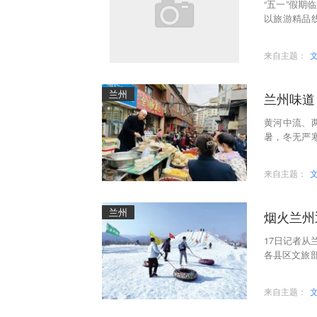
“五一”假期
以旅游精品
力充足可以
来自主题：
兰州
兰州味道
黄河中流、
暑，冬无严
特的地理位
来自主题：
兰州
烟火兰州
17日记者从
各县区文旅
大年”为主题
来自主题：