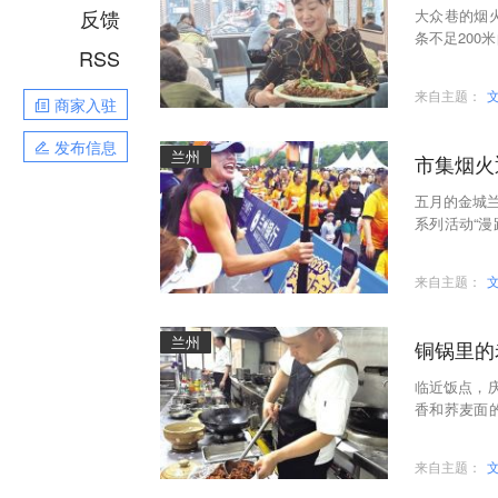
反馈
大众巷的烟
条不足20
RSS
娘二十载的风
来自主题：
商家入驻
发布信息
兰州
市集烟火
五月的金城兰
系列活动“漫
迎来了五湖
来自主题：
兰州
铜锅里的
临近饭点，
香和荞麦面
碳钢菜刀，在
来自主题：