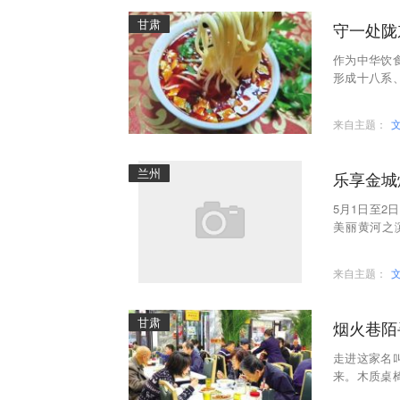
甘肃
守一处陇
作为中华饮
形成十八系
锅为代表的
来自主题：
兰州
乐享金城
5月1日至2
美丽黄河之
办，创新采
来自主题：
甘肃
烟火巷陌
走进这家名
来。木质桌
的装修，却