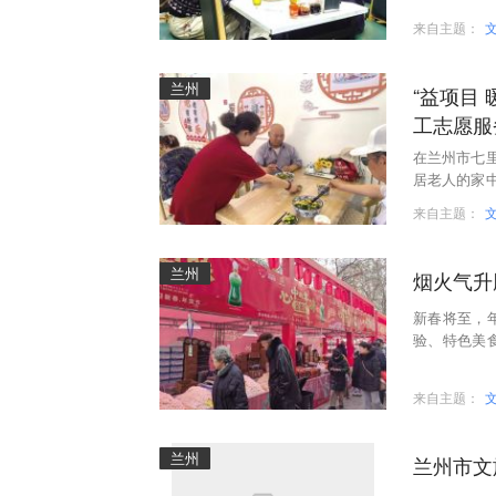
来自主题：
兰州
“益项目 
工志愿服
在兰州市七
居老人的家
撑起一片温
来自主题：
兰州
烟火气升
新春将至，
验、特色美
精彩纷呈的
来自主题：
兰州
兰州市文