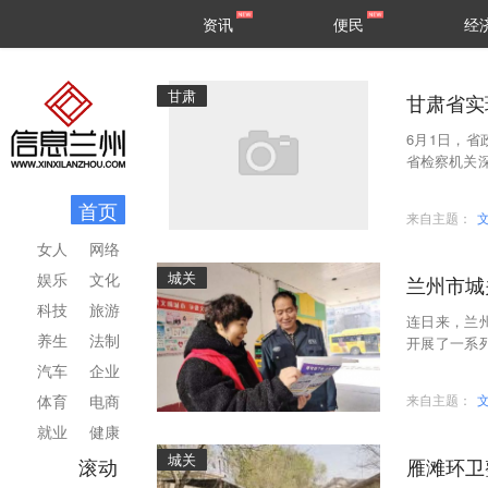
甘肃
兰州
资讯
便民
经
民生
区县
甘肃
甘肃省实
6月1日，省
省检察机关
未成年人健
首页
来自主题：
女人
网络
城关
娱乐
文化
兰州市城
科技
旅游
连日来，兰
养生
法制
开展了一系
责任感、使
汽车
企业
体育
电商
来自主题：
就业
健康
城关
滚动
雁滩环卫