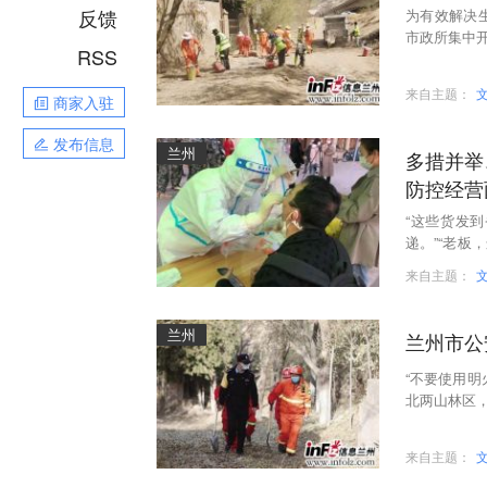
反馈
为有效解决
市政所集中
RSS
来自主题：
商家入驻
发布信息
兰州
多措并举
防控经营
“这些货发
递。”“老板
不到9点，
来自主题：
兰州
兰州市公
“不要使用
北两山林区
车辆和群众
来自主题：