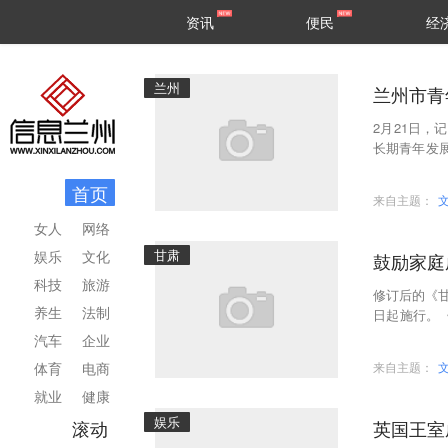
甘肃
兰州
资讯
便民
经
民生
区县
兰州
兰州市青
2月21日，
长期青年发展
025年）》
首页
来自主题：
女人
网络
甘肃
娱乐
文化
鼓励家庭
科技
旅游
修订后的《甘
养生
法制
日起施行。
人的日常生活.
汽车
企业
体育
电商
来自主题：
就业
健康
娱乐
滚动
英国王室