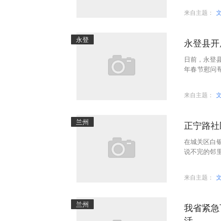
来自主题：
永登
永登县开
日前，永登县
年春节慰问
化+铁脚板”
来自主题：
兰州
正宁路社
在城关区白
说不完的邻
为依托，聚
来自主题：
兰州
我省紧急
活