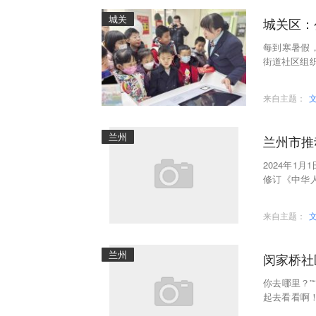
城关
城关区：
每到寒暑假
街道社区组
孩子们在家
来自主题：
兰州
兰州市推
2024年1
修订《中华
出宣传特色
来自主题：
兰州
闵家桥社
你去哪里？”
起去看看啊
之间最常提到