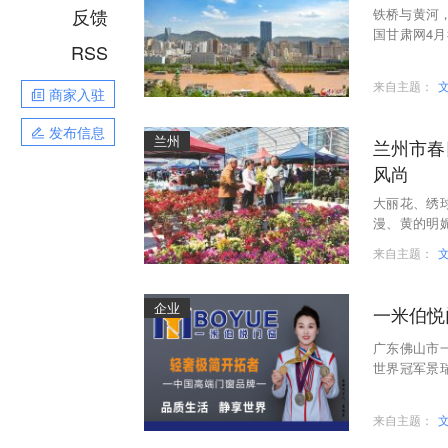
反馈
铁桥与黄河
国甘肃网4月
RSS
的省会城市
来自主题：
商家入驻
发布信息
兰州
兰州市春
风尚
大丽花、绣
漫、黄的明
绿植的市民
来自主题：
企业
一米伯悦
广东佛山市
世界冠军景
奥运会亚军
来自主题：