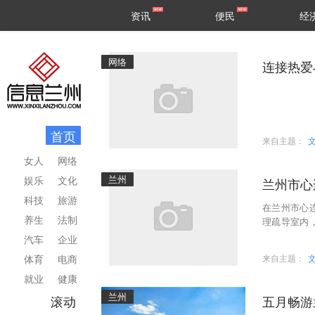
甘肃
兰州
资讯
便民
经
民生
区县
网络
连接热爱
首页
来自主题：
女人
网络
兰州
娱乐
文化
兰州市心
科技
旅游
在兰州市心
养生
法制
理疏导室内
灶台疏导道
汽车
企业
体育
电商
来自主题：
就业
健康
兰州
滚动
五月畅游