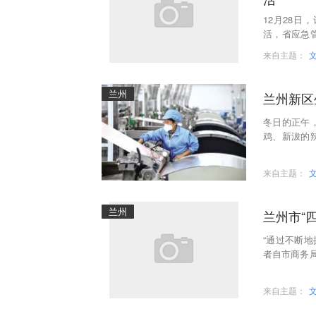
12月28
活，省应急
金38641
来自主题：
兰州
兰州新区
冬日的正午
鸡、新沷的
弥漫；项目
来自主题：
兰州
兰州市“
“通过不断地
者自市商务
以超市菜市
来自主题：