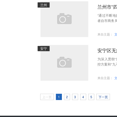
兰州
兰州市“
“通过不断地
者自市商务
以超市菜市
来自主题：
安宁
安宁区无
为深入贯彻“
控方案和“
施分区分类
来自主题：
上一页
1
2
3
4
5
下一页