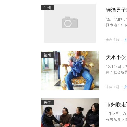
兰州
醉酒男子
“五一”期间
打卡地”中
许，民警在
来自主题：
兰州
天水小伙
10月14
到了社会各
魏星星申报
来自主题：
民生
市妇联走
1月25日
有关负责人
属、市局监