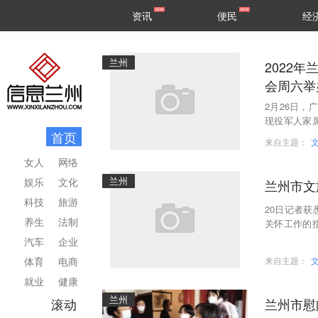
甘肃
兰州
资讯
便民
经
民生
区县
兰州
2022
会周六举
2月26日，
现役军人家属
首页
个岗位。
来自主题：
女人
网络
兰州
娱乐
文化
兰州市文
科技
旅游
20日记者
养生
法制
关怀工作的
方式，详细
汽车
企业
体育
电商
来自主题：
就业
健康
兰州
滚动
兰州市慰