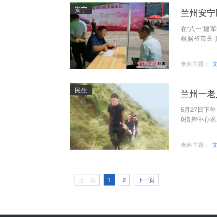
安宁
兰州安宁
在“八一”建
根据省市关
展，推动军
来自主题：
民生
兰州一老
5月27日下
0指挥中心求
公安局兰山公
来自主题：
上一页
1
2
下一页