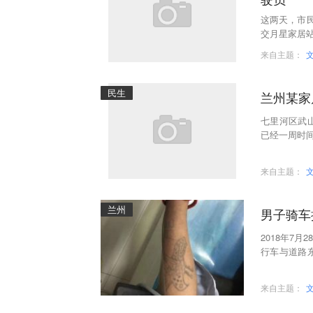
这两天，市
交月星家居
来自主题：
民生
兰州某家
七里河区武
已经一周时
来自主题：
兰州
男子骑车
2018年7
行车与道路
寻家人！无名
来自主题：