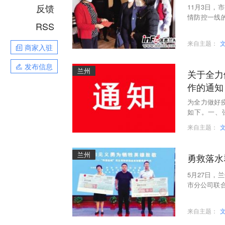
反馈
11月3日
情防控一线
RSS
了慰问活动
来自主题：
商家入驻
发布信息
兰州
关于全力
作的通知
为全力做好
如下。一、
仗，义无反
来自主题：
兰州
勇救落水
5月27日
市分公司联
群众牺牲的
来自主题：