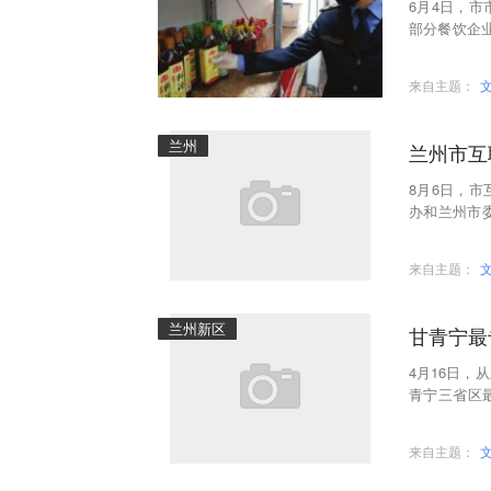
6月4日，
部分餐饮企业
学校、托幼
来自主题：
兰州
兰州市互
8月6日，
办和兰州市
推进会会议
来自主题：
兰州新区
甘青宁最
4月16日
青宁三省区
肃分院）正
来自主题：