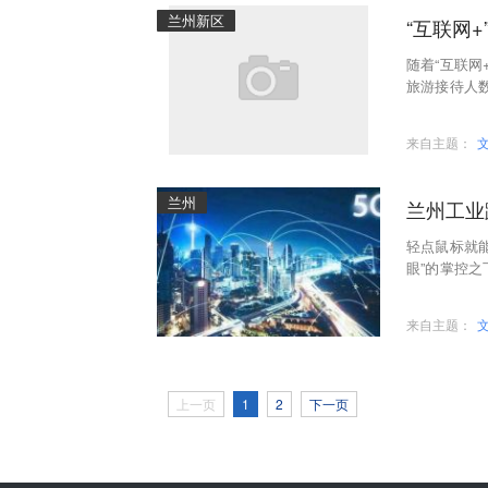
兰州新区
“互联网
随着“互联网
旅游接待人数
3%、184.9
来自主题：
兰州
兰州工业
轻点鼠标就
眼”的掌控
造业融合的
来自主题：
上一页
1
2
下一页