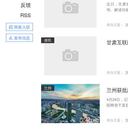
反馈
近日，甘肃
询、解读功
RSS
细解读和医
来自主题：
商家入驻
发布信息
便民
甘肃互联
来自主题：
兰州
兰州获批
4月24日
联网骨干直
备全国范围
来自主题：