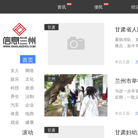
甘肃
兰州
资讯
便民
经
民生
区县
甘肃
甘肃省人
看病排队、
痛点，如今
正式启用，
首页
来自主题：
女人
网络
兰州
娱乐
文化
兰州市举
科技
旅游
为进一步丰
养生
法制
近期，一批义
业和草原局组
汽车
企业
体育
电商
来自主题：
就业
健康
甘肃
滚动
甘肃妇幼