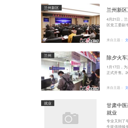
兰州新区
兰州新区
4月21日
区党工委副
罗耀宗出席
来自主题：
兰州
除夕火车
1月17日，
正式开售。2
票提前15天
来自主题：
就业
甘肃中医
就业
专业又到了
生提供持续