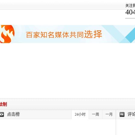
关注
40
法制
点击榜
评
24小时
一周
一月