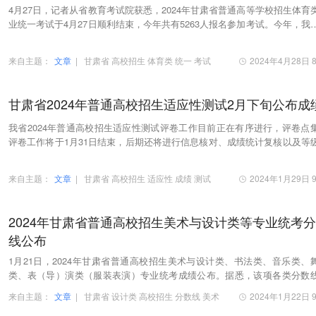
4月27日，记者从省教育考试院获悉，2024年甘肃省普通高等学校招生体育
业统一考试于4月27日顺利结束，今年共有5263人报名参加考试。今年，我
体育考试标准化考场视频监控和田径计时设备进…
来自主题：
文章
|
甘肃省
高校招生
体育类
统一
考试
2024年4月28日 8
甘肃省2024年普通高校招生适应性测试2月下旬公布成
我省2024年普通高校招生适应性测试评卷工作目前正在有序进行，评卷点
评卷工作将于1月31日结束，后期还将进行信息核对、成绩统计复核以及等
分等工作，预计于2月下旬公布成绩。据了解，此…
来自主题：
文章
|
甘肃省
高校招生
适应性
成绩
测试
2024年1月29日 9
2024年甘肃省普通高校招生美术与设计类等专业统考
线公布
1月21日，2024年甘肃省普通高校招生美术与设计类、书法类、音乐类、
类、表（导）演类（服装表演）专业统考成绩公布。据悉，该项各类分数
一并公布。根据教育部有关规定，并结合我省普通…
来自主题：
文章
|
甘肃省
设计类
高校招生
分数线
美术
2024年1月22日 9