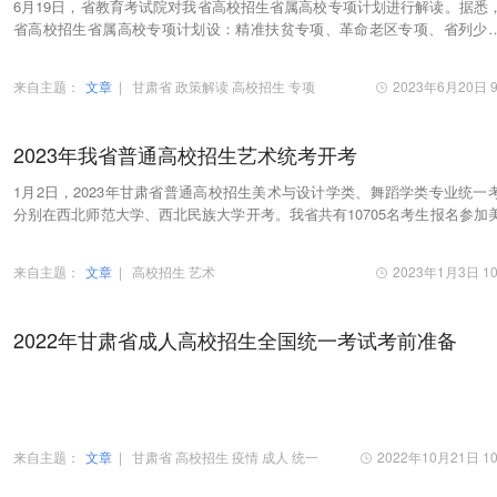
6月19日，省教育考试院对我省高校招生省属高校专项计划进行解读。据悉
省高校招生省属高校专项计划设：精准扶贫专项、革命老区专项、省列少
族紧缺人才培养专项、农村免费医疗人才专项（…
来自主题：
文章
|
甘肃省
政策解读
高校招生
专项
2023年6月20日 9
2023年我省普通高校招生艺术统考开考
1月2日，2023年甘肃省普通高校招生美术与设计学类、舞蹈学类专业统一
分别在西北师范大学、西北民族大学开考。我省共有10705名考生报名参加
与设计学类专业统考，其中美术类9552人，书法…
来自主题：
文章
|
高校招生
艺术
2023年1月3日 10
2022年甘肃省成人高校招生全国统一考试考前准备
来自主题：
文章
|
甘肃省
高校招生
疫情
成人
统一
2022年10月21日 10