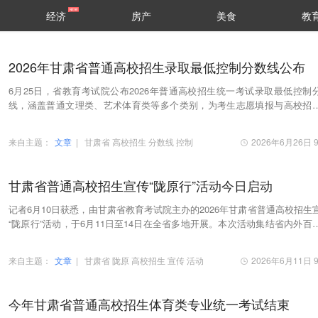
经济
房产
美食
教
2026年甘肃省普通高校招生录取最低控制分数线公布
6月25日，省教育考试院公布2026年普通高校招生统一考试录取最低控制
线，涵盖普通文理类、艺术体育类等多个类别，为考生志愿填报与高校招
作提供依据。普通类按照首选科目物理、历史两个…
来自主题：
文章
|
甘肃省
高校招生
分数线
控制
2026年6月26日 9
甘肃省普通高校招生宣传“陇原行”活动今日启动
记者6月10日获悉，由甘肃省教育考试院主办的2026年甘肃省普通高校招生
“陇原行”活动，于6月11日至14日在全省多地开展。本次活动集结省内外百
优质高校，深入嘉峪关、张掖、武威、金昌、…
来自主题：
文章
|
甘肃省
陇原
高校招生
宣传
活动
2026年6月11日 9
今年甘肃省普通高校招生体育类专业统一考试结束