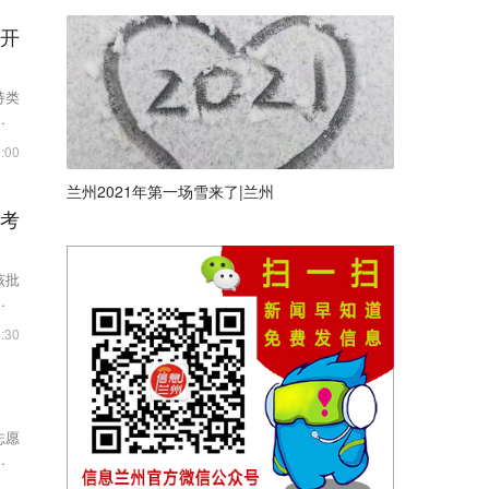
绩开
持类
考试
:00
兰州2021年第一场雪来了|兰州
取考
该批
人，
:30
志愿
术类