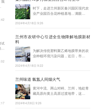
，我
数民
时下，走进兰州新区秦川园区现代农
业产业园百合花种植基地，满眼…
:42
2024年4月18日 9:26
兰州市农研中心引进全生物降解地膜新材
料
考试
美术
为解决传统塑料聚乙烯地膜带来的农
业种植环境污染问题，近日，市…
:02
2024年4月18日 9:22
兰州味道 氤氲人间烟火气
黄河中流、两山对峙。兰州，地处青
藏高原向黄土高原过渡地带，这…
:17
2024年4月8日 9:26