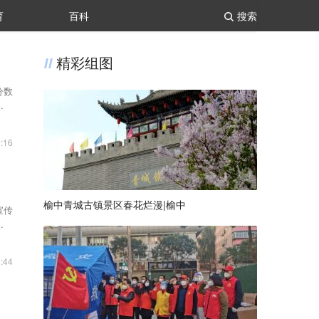
育
百科
搜索
精彩组图
分数
生工
:16
榆中青城古镇景区春花烂漫|榆中
宣传
余所
:44