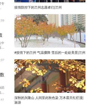
类专
疫情防控下的兰州志愿者们|兰州
省对
:59
绩
集中
级赋
#疫情下的兰州 气温骤降 雪后的一处处美景|兰州
:37
分数
舞蹈
线也
深秋的兴隆山 人间至此秋色染 万木霜天红烂漫|
:41
旅游