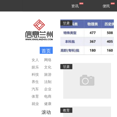
甘肃
兰州
资讯
便民
民生
区县
甘肃
首页
女人
网络
甘肃
娱乐
文化
科技
旅游
养生
法制
汽车
企业
体育
电商
就业
健康
教育
滚动