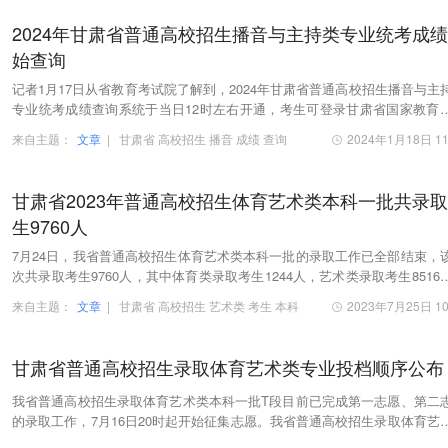
2024年甘肃省普通高校招生播音与主持类专业统考成
始查询
记者1月17日从省教育考试院了解到，2024年甘肃省普通高校招生播音与主
专业统考成绩查询系统于当日12时左右开通，考生可登录甘肃省国家教育
综合管理平台（https://kw.ganseea.cn）进行查…
来自主题：
文章
|
甘肃省
高校招生
播音
成绩
查询
2024年1月18日 11
甘肃省2023年普通高校招生体育艺术类本科一批共录
生9760人
7月24日，我省普通高校招生体育艺术类本科一批的录取工作已全部结束，
次共录取考生9760人，其中体育类录取考生1244人，艺术类录取考生8516
比原计划增招441人。我省在今年的普通高校体育…
来自主题：
文章
|
甘肃省
高校招生
艺术类
考生
本科
2023年7月25日 10
甘肃省普通高校招生录取体育艺术类专业投档顺序公布
我省普通高校招生录取体育艺术类本科一批T段目前已完成第一志愿、第二
的录取工作，7月16日20时起开始征集志愿。我省普通高校招生录取体育艺
专业投档顺序依次为：体育艺术类本科一批T段…