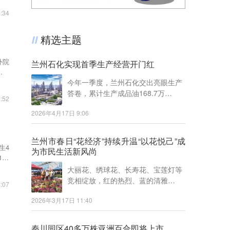
:34
精选主题
外院
兰州石化实现首季生产经营开门红
个专
今年一季度，兰州石化交出亮眼生产
答卷，累计生产成品油168.7万…
:52
2026年4月17日 9:06
兰州市春日“花经济”持续升温“以花悦己”成
生4
为市民生活新风尚
36
大丽花、绣球花、长寿花、宝莲灯等
竞相绽放，红的热烈、蓝的清雅…
:07
2026年3月17日 11:40
秦川园区40多万株亚洲百合即将上市