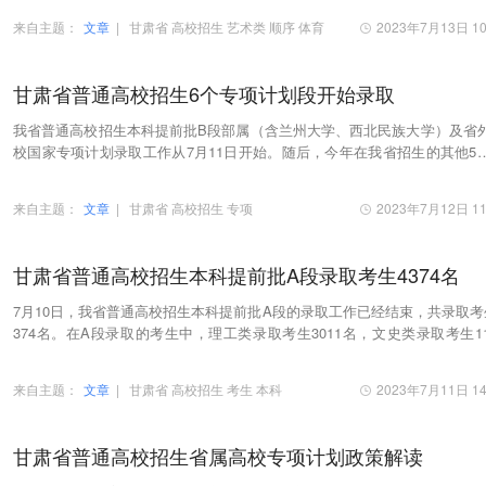
来自主题：
文章
|
甘肃省
高校招生
艺术类
顺序
体育
2023年7月13日 10
甘肃省普通高校招生6个专项计划段开始录取
我省普通高校招生本科提前批B段部属（含兰州大学、西北民族大学）及省
校国家专项计划录取工作从7月11日开始。随后，今年在我省招生的其他5
项计划也将陆续开始录取。本科提前批B段是非省…
来自主题：
文章
|
甘肃省
高校招生
专项
2023年7月12日 11
甘肃省普通高校招生本科提前批A段录取考生4374名
7月10日，我省普通高校招生本科提前批A段的录取工作已经结束，共录取考
374名。在A段录取的考生中，理工类录取考生3011名，文史类录取考生11
名。另外，体育类运动训练单招录取考生181名，残…
来自主题：
文章
|
甘肃省
高校招生
考生
本科
2023年7月11日 14
甘肃省普通高校招生省属高校专项计划政策解读