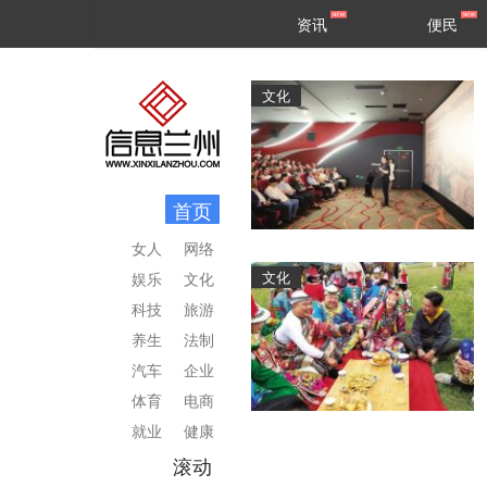
甘肃
兰州
资讯
便民
民生
区县
文化
首页
女人
网络
文化
娱乐
文化
科技
旅游
养生
法制
汽车
企业
体育
电商
就业
健康
滚动