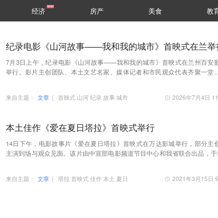
经济
房产
美食
教
纪录电影《山河故事——我和我的城市》首映式在兰举
7月3日上午，纪录电影《山河故事——我和我的城市》首映式在兰州百安
举行。影片主创团队、本土文艺名家、媒体记者和市民观众代表齐聚一堂
赴一场镌刻兰州风貌、赓续黄河文脉的城市影像之…
来自主题：
文章
|
首映式
山河
纪录
故事
城市
2026年7月4日 11
本土佳作《爱在夏日塔拉》首映式举行
14日下午，电影故事片《爱在夏日塔拉》首映式在万达影城举行，部分主
主演到场与观众见面。该片由中宣部电影频道节目中心和我省联合出品，于
15日晚黄金时段（20时15分）在央视电影频道（C…
来自主题：
文章
|
塔拉
首映式
佳作
本土
夏日
2021年3月15日 9