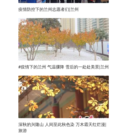
疫情防控下的兰州志愿者们|兰州
#疫情下的兰州 气温骤降 雪后的一处处美景|兰州
深秋的兴隆山 人间至此秋色染 万木霜天红烂漫|
旅游