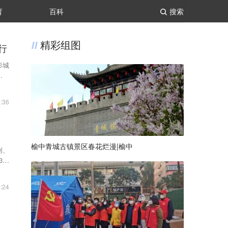
育
百科
搜索
精彩组图
行
影城
，共
:36
榆中青城古镇景区春花烂漫|榆中
创、
3月
:24