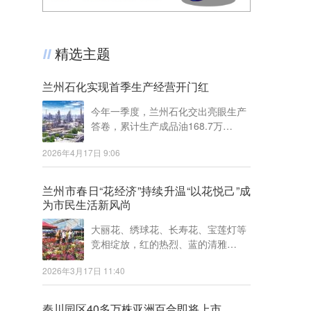
精选主题
兰州石化实现首季生产经营开门红
今年一季度，兰州石化交出亮眼生产
答卷，累计生产成品油168.7万…
2026年4月17日 9:06
兰州市春日“花经济”持续升温“以花悦己”成
为市民生活新风尚
大丽花、绣球花、长寿花、宝莲灯等
竞相绽放，红的热烈、蓝的清雅…
2026年3月17日 11:40
秦川园区40多万株亚洲百合即将上市