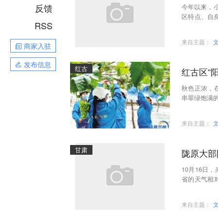
反馈
今年以来，
区特点、自身
RSS
安宁区银滩
来自主题：
商家入驻
发布信息
红古
红古区“
秋色正浓，
串翠绿饱满的
来自主题：
甘肃
陇原大部
10月16
省的天气相
个季节通常
来自主题：