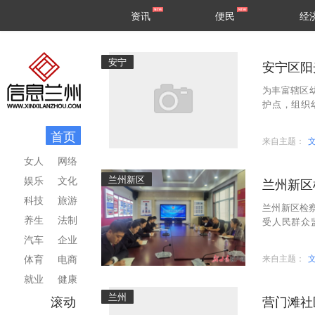
甘肃
兰州
资讯
便民
经
民生
区县
安宁
安宁区阳
为丰富辖区
护点，组织
场，社区网
首页
来自主题：
女人
网络
兰州新区
娱乐
文化
兰州新区
科技
旅游
兰州新区检察
养生
法制
受人民群众
措。 今年
汽车
企业
体育
电商
来自主题：
就业
健康
兰州
滚动
营门滩社