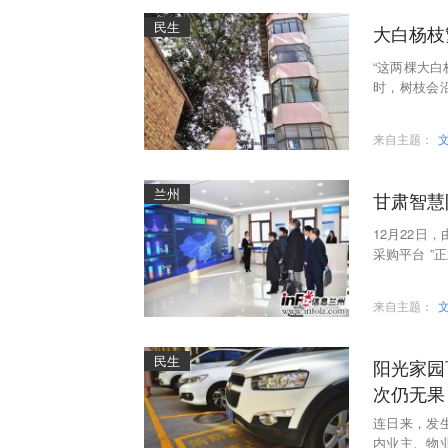
民生
大白杨枝
“这两棵大白
时，树枝会
里得开灯。
来自主题：
兰州
甘肃智慧
12月22日
采购平台 
业化、智慧
来自主题：
民生
阳光家园
次仍无果
连日来，发
内业主、物