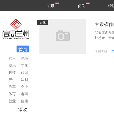
甘肃
兰州
资讯
便民
经
民生
区县
文化
甘肃省作
我省著名作
让想象、景
《敦煌百年
首页
来自主题：
女人
网络
娱乐
文化
科技
旅游
养生
法制
汽车
企业
体育
电商
就业
健康
滚动