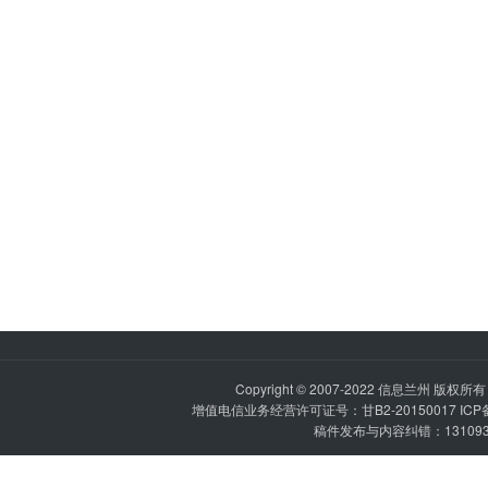
Copyright © 2007-2022
信息兰州
版权所有 P
增值电信业务经营许可证号：甘B2-20150017 IC
稿件发布与内容纠错：1310936