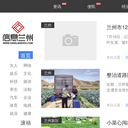
甘肃
兰州
资讯
便民
经
民生
区县
兰州
兰州市1
7月19日
叶生菜、皱
逆性及产量
首页
来自主题：
女人
网络
兰州
娱乐
文化
整治道路
科技
旅游
近期，兰州
养生
法制
交通安全管
动，护航蔬
汽车
企业
体育
电商
来自主题：
就业
健康
兰州新区
滚动