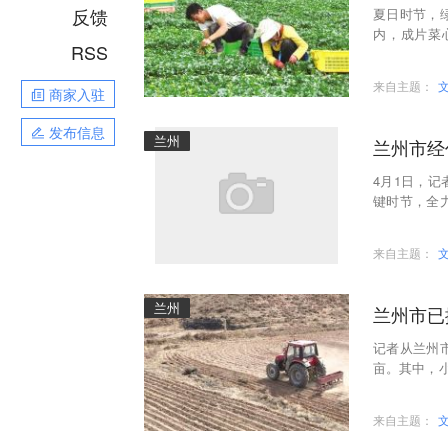
反馈
夏日时节，
内，成片菜
RSS
筐，奏响了乡
来自主题：
商家入驻
发布信息
兰州
兰州市经
4月1日，
键时节，全
工走进田间
来自主题：
兰州
兰州市已播
记者从兰州市
亩。其中，小麦
粮0.09万亩
来自主题：