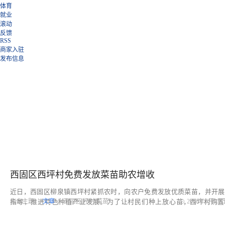
体育
就业
滚动
反馈
RSS
商家入驻
发布信息
西固
西固区西坪村免费发放菜苗助农增收
近日，西固区柳泉镇西坪村紧抓农时，向农户免费发放优质菜苗，并开展
指导，推进特色种植产业发展。为了让村民们种上放心苗，西坪村购置
来自主题：
文章
|
西固区
坪村
菜苗
2026年5月13日 
椒、茄子等10万余株优质菜苗发放给全村农户。