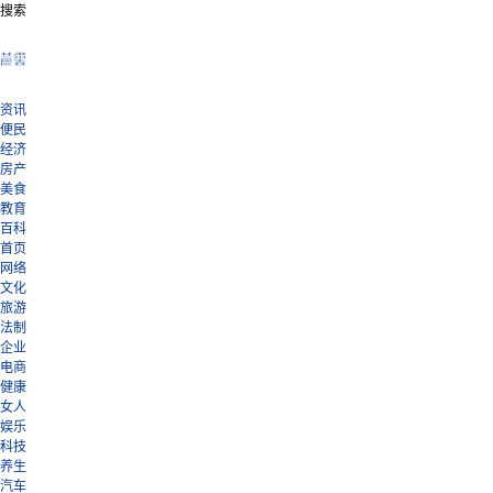
搜索
甘肃
兰州
民生
区县
资讯
便民
经济
房产
美食
教育
百科
首页
网络
文化
旅游
法制
企业
电商
健康
女人
娱乐
科技
养生
汽车