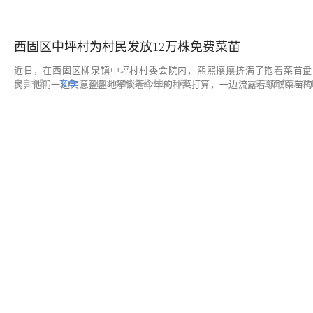
西固
西固区中坪村为村民发放12万株免费菜苗
近日，在西固区柳泉镇中坪村村委会院内，熙熙攘攘挤满了抱着菜苗盘
民，他们一边笑意盈盈地攀谈着今年的种菜打算，一边流露着领取菜苗的
来自主题：
文章
|
西固区
坪村
菜苗
村民
万株
2024年5月9日 
心情。为建设“美丽田园”，中坪村购买了菜苗免费…