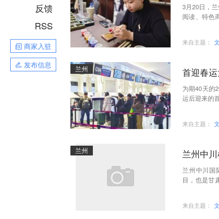
反馈
3月20日，
阅读、特色
RSS
的文化味儿
来自主题：
商家入驻
发布信息
兰州
首迎春运
为期40天的
运后迎来的首
量200.2万
来自主题：
兰州
兰州中川
兰州中川国
目，也是甘
完成，内部
来自主题：