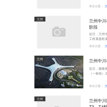
来自主题：
兰州
兰州中川
阶段
近日，兰州
工程屋盖桁
资335.5亿
来自主题：
兰州
兰州中川
近日，随着
（一标段）
建工程航站
来自主题：
兰州
兰州中川
T3、T4