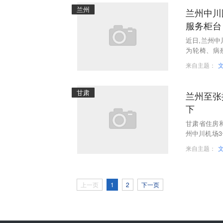
兰州
兰州中川
服务柜台
近日,兰州
为轮椅、病
检、引导登
来自主题：
甘肃
兰州至张
下
甘肃省住房
州中川机场
3号航站楼。
来自主题：
上一页
1
2
下一页