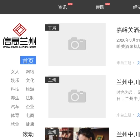
甘肃
兰州
资讯
便民
经
民生
区县
甘肃
嘉峪关酒
2026年3
峪关酒泉机
用。T2航
首页
来自主题：
女人
网络
兰州
娱乐
文化
兰州中川
科技
旅游
时光为尺，
养生
法制
日，兰州中
年，也是丝
汽车
企业
体育
电商
来自主题：
就业
健康
兰州
滚动
兰州中川